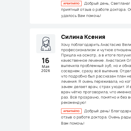
Добрый день, Светлана!
приятный отзыв о работе доктора. О
удалось Вам помочь!
Силина Ксения
Хочу поблагодарить Анастасию Вели
профессионализм и чуткое отношен
Пришла на осмотр, а в итоге получ
16
качественное лечение. Анастасия Ол
вылечила проблемный зуб, но и обн
Мая
2026
соседнем, сразу всё вылечив. Отдел
что подробно был рассказан план н
лечения. Я очень переживала, но ко
зачем делает врач, страх уходит. И
врач чётко проговорила, что именно
раз. Всё прозрачно, понятно и без 
рекомендую!
Добрый день! Благодар
отзыв о работе доктора. Очень рады
Вам помочь!