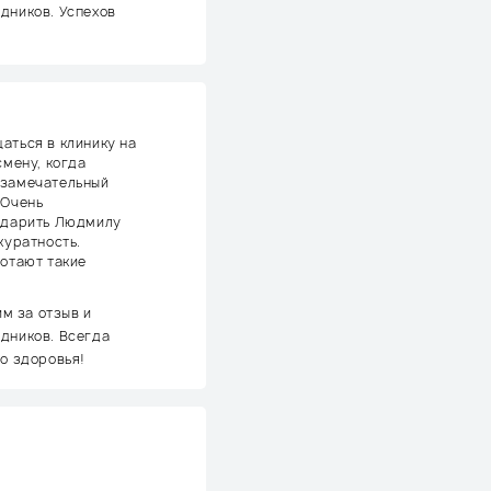
дников. Успехов
аться в клинику на
смену, когда
 замечательный
 Очень
годарить Людмилу
куратность.
ботают такие
м за отзыв и
дников. Всегда
го здоровья!