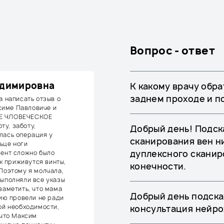
Вопрос - ответ
адимировна
К какому врачу обра
заднем проходе и 
а написать отзыв о
симе Павловиче и
ОЕ ЧЛОВЕЧЕСКОЕ
у, заботу,
Добрый день! Подск
лась операция у
сканирования вен н
ьце ноги
дуплексного сканир
мент сложно было
ак приживутся винты,
конечности.
 Поэтому я молчала,
выполняли все указы
заметить, что мама
Добрый день подска
цию провели не ради
ой необходимости,
консультация нейро
 что Максим