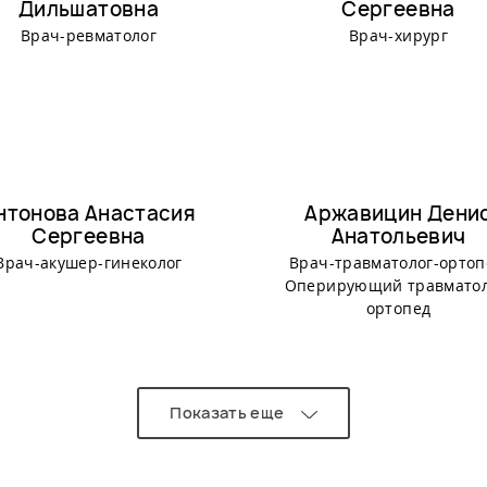
Дильшатовна
Сергеевна
Врач-ревматолог
Врач-хирург
нтонова Анастасия
Аржавицин Дени
Сергеевна
Анатольевич
Врач-акушер-гинеколог
Врач-травматолог-ортоп
Оперирующий травматол
ортопед
Показать еще