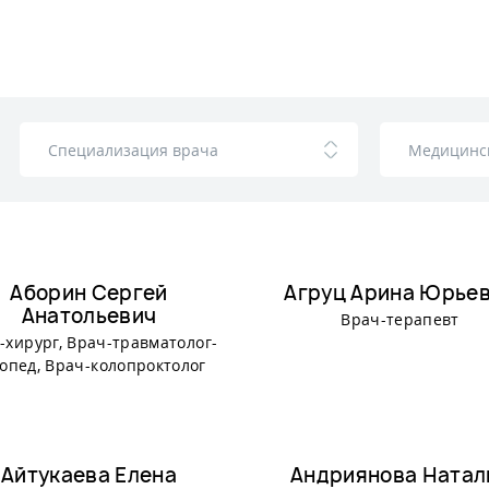
Аборин Сергей
Агруц Арина Юрье
Анатольевич
Врач-терапевт
-хирург, Врач-травматолог-
опед, Врач-колопроктолог
Айтукаева Елена
Андриянова Натал