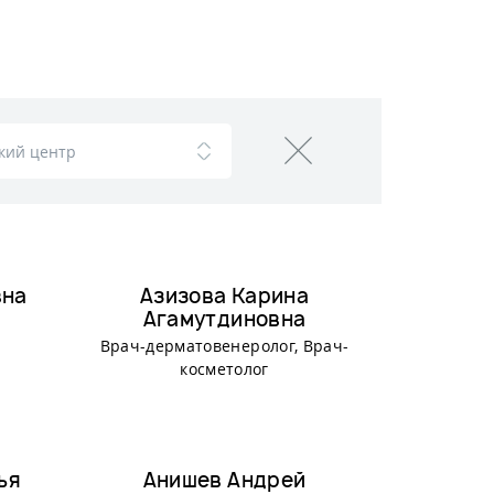
вна
Азизова Карина
Агамутдиновна
Врач-дерматовенеролог, Врач-
косметолог
ья
Анишев Андрей