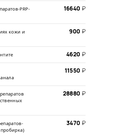
16640
₽
паратов-PRP-
900
₽
иях кожи и
4620
₽
ентите
11550
₽
канала
28880
₽
препаратов
рственных
3470
₽
епаратов-
 пробирка)