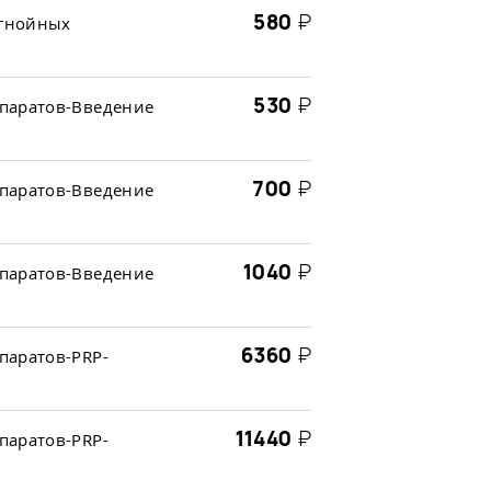
580
₽
 гнойных
530
₽
паратов-Введение
700
₽
паратов-Введение
1040
₽
паратов-Введение
6360
₽
паратов-PRP-
11440
₽
паратов-PRP-