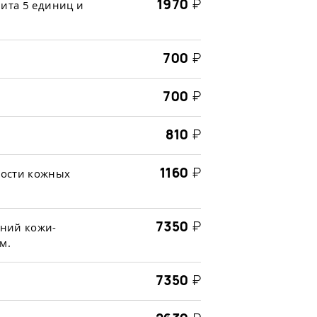
1970
₽
нита 5 единиц и
700
₽
700
₽
810
₽
1160
₽
ности кожных
7350
₽
ний кожи-
м.
7350
₽