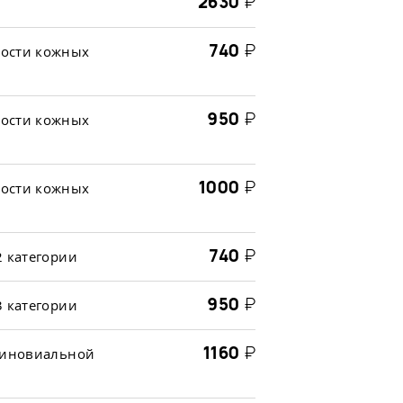
2630
₽
740
₽
ности кожных
950
₽
ности кожных
1000
₽
ности кожных
740
₽
2 категории
950
₽
3 категории
1160
₽
 синовиальной