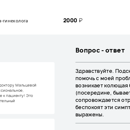
2000
₽
а-гинеколога
Вопрос - ответ
Здравствуйте. Подс
помочь с моей проб
возникает колющая 
доктору Мальцевой
ссиональное,
(посередине, бывает
е к пациенту! Это
сопровождается отр
ательный
беспокоят эти симпт
выражены.