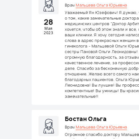
Врач
Мальцева Ольга Юрьевна
Уважаемый Ян Юзефович! Я думаю, ч
о том, какие замечательные доктора
28
медицинских центров “Доктор Арбит
Мая
хочется, чтобы об этом знали и все,
2023
ваши клиники. Я хочу сегодня напи
слова в адрес прекрасных женщин 
гинеколога - Мальцевой Ольги Юрь
сестры Пановой Ольги Леонидовны!
огромную благодарность, за отзывч
качественное лечение, за професси
деле. Спасибо за бесконечную добр
отношение. Желаю всего самого наи
благодарных пациентов. Ольга Юрье
Леонидовна! Вы лучшие! Вы профес
компетентные! Вы умницы! Вы краси
замечательные!!
Бостан Ольга
Врач
Мальцева Ольга Юрьевна
Огромное спасибо доктору Мальце