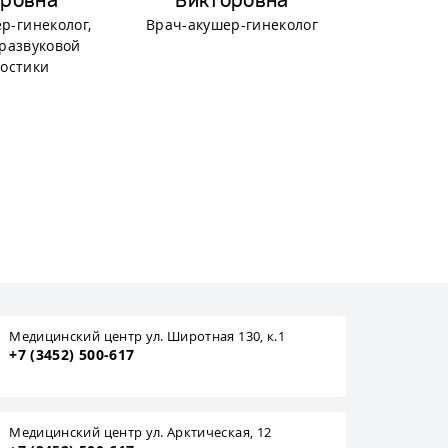
ровна
Викторовна
Евг
р-гинеколог,
Врач-акушер-гинеколог
Врач-акуш
развуковой
Оперирую
остики
гин
Медицинский центр ул. Широтная 130, к.1
+7 (3452) 500-617
Медицинский центр ул. Арктическая, 12