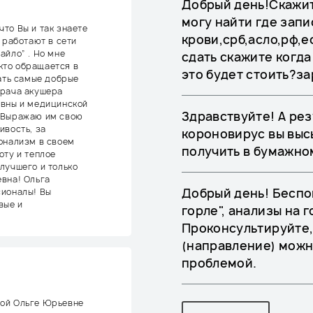
Добрый день!Скажит
могу найти где зап
то Вы и так знаете
крови,срб,асло,рф,е
 работают в сети
айло” . Но мне
сдать скажите когда
 кто обращается в
это будет стоить?з
сать самые добрые
врача акушера
евны и медицинской
Здравствуйте! А рез
 Выражаю им свою
ивость, за
короновирус вы выс
онализм в своем
получить в бумажно
оту и теплое
лучшего и только
вна! Ольга
Добрый день! Беспо
сионалы! Вы
вые и
горле", анализы на 
Проконсультируйте,
(направление) можн
проблемой.
вой Ольге Юрьевне