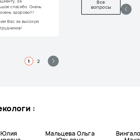
циенту, за
Все
ьшое спасибо. Очень
вопросы
 очень здорово!!!
рим Вас за высокую
трудников!
1
2
кологи :
 Юлия
Мальцева Ольга
Вингало