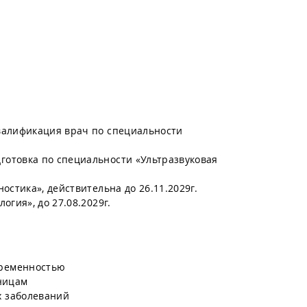
валификация врач по специальности
отовка по специальности «Ультразвуковая
остика», действительна до 26.11.2029г.
гия», до 27.08.2029г.
еременностью
ницам
х заболеваний