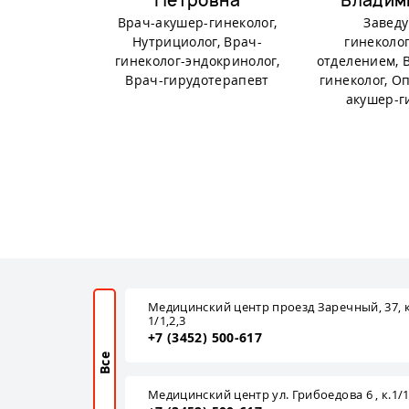
Петровна
Владим
Врач-акушер-гинеколог,
Завед
Нутрициолог, Врач-
гинеколо
гинеколог-эндокринолог,
отделением, 
Врач-гирудотерапевт
гинеколог, 
акушер-г
Медицинский центр проезд Заречный, 37, к
1/1,2,3
+7 (3452) 500-617
Все
Медицинский центр ул. Грибоедова 6 , к.1/