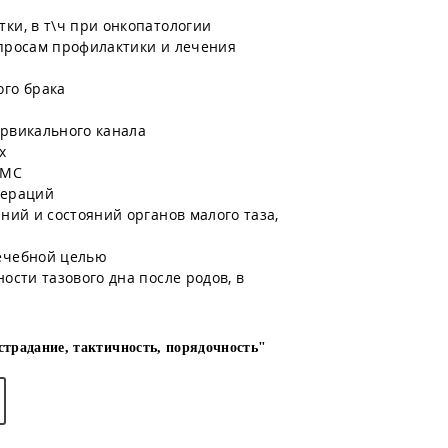
ки, в т\ч при онкопатологии
опросам профилактики и лечения
ого брака
ервикального канала
х
ВМС
пераций
ний и состояний органов малого таза,
ечебной целью
ости тазового дна после родов, в
традание, тактичность, порядочность"