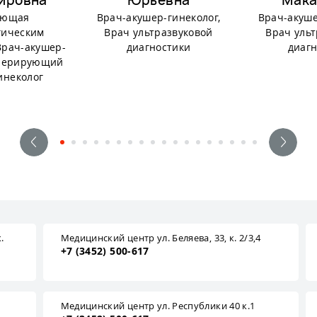
ировна
Юрьевна
Мака
ующая
Врач-акушер-гинеколог,
Врач-акуше
гическим
Врач ультразвуковой
Врач ульт
Врач-акушер-
диагностики
диагн
Оперирующий
инеколог
.
Медицинский центр ул. Беляева, 33, к. 2/3,4
+7 (3452) 500-617
1
Медицинский центр ул. Республики 40 к.1