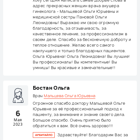
хочу сегодня написать самые добрые слова в
адрес прекрасных женщин врача акушера
гинеколога - Мальцевой Ольги Юрьевны и
медицинской сестры Пановой Ольги
Леонидовны! Выражаю им свою огромную
благодарность, за отзывчивость, за
качественное лечение, за профессионализм в
своем деле. Спасибо за бесконечную доброту и
теплое отношение. Желаю всего самого
наилучшего и только благодарных пациентов.
Ольга Юрьевна! Ольга Леонидовна! Вы лучшие!
Вы профессионалы! Вы компетентные! Вы
умницы! Вы красивые и замечательные!!
Бостан Ольга
Врач
Мальцева Ольга Юрьевна
Огромное спасибо доктору Мальцевой Ольге
Юрьевне за её профессиональный подход к
6
пациенту, за внимание и знание своего дела.
Мая
Большое спасибо. Очень приятно было
2023
обратиться к вам. Всё очень здорово!!!
Здравствуйте! Благодарим Вас за