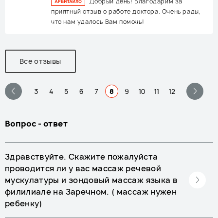
Добрый день! Благодарим за
приятный отзыв о работе доктора. Очень рады,
что нам удалось Вам помочь!
Все отзывы
3
4
5
6
7
8
9
10
11
12
Вопрос - ответ
Здравствуйте. Скажите пожалуйста
проводится ли у вас массаж речевой
мускулатуры и зондовый массаж языка в
филилиале на Заречном. ( массаж нужен
ребенку)