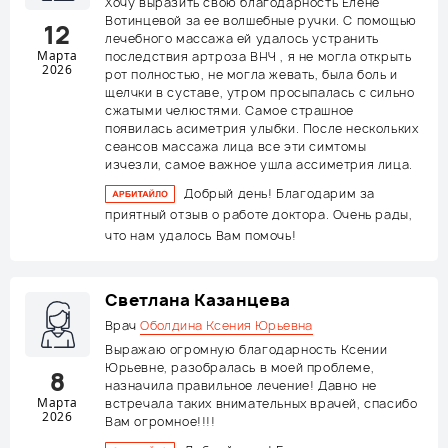
Хочу выразить свою благодарность Елене
Вотинцевой за ее волшебные ручки. С помощью
12
лечебного массажа ей удалось устранить
Марта
последствия артроза ВНЧ , я не могла открыть
2026
рот полностью, не могла жевать, была боль и
щелчки в суставе, утром просыпалась с сильно
сжатыми челюстями. Самое страшное
появилась асиметрия улыбки. После нескольких
сеансов массажа лица все эти симтомы
изчезли, самое важное ушла ассиметрия лица.
Добрый день! Благодарим за
приятный отзыв о работе доктора. Очень рады,
что нам удалось Вам помочь!
Светлана Казанцева
Врач
Оболдина Ксения Юрьевна
Выражаю огромную благодарность Ксении
Юрьевне, разобралась в моей проблеме,
8
назначила правильное лечение! Давно не
Марта
встречала таких внимательных врачей, спасибо
2026
Вам огромное!!!!