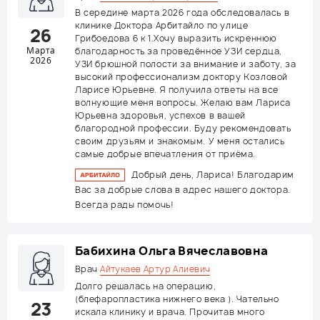
В середине марта 2026 года обследовалась в
клинике Доктора Арбитайло по улице
26
Грибоедова 6 к 1.Хочу выразить искреннюю
Марта
благодарность за проведённое УЗИ сердца,
2026
УЗИ брюшной полости за внимание и заботу, за
высокий профессионализм доктору Козловой
Ларисе Юрьевне. Я получила ответы на все
волнующие меня вопросы. Желаю вам Лариса
Юрьевна здоровья, успехов в вашей
благородной профессии. Буду рекомендовать
своим друзьям и знакомым. У меня остались
самые добрые впечатления от приёма.
Добрый день, Лариса! Благодарим
Вас за добрые слова в адрес нашего доктора.
Всегда рады помочь!
Бабихина Ольга Вячеславовна
Врач
Айтукаев Артур Алиевич
Долго решалась на операцию,
(блефаропластика нижнего века ). Чательно
23
искала клинику и врача. Прочитав много