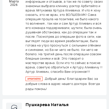
Марта
информации и отзывов, а так же по совету своих
2026
знакомых выбрала клинику доктор Арбитайло и
врача Айтукаева Артура Алиевича. И что я хочу
сказать, это не врач, это ВОЛШЕБНИК! Сама
операция прошла на позитиве, не было какого
то волнения , так как и сам Артур Алиевич и вся
его команда поддерживали, шутили, была очень
душевная обстановка, как до операции так и
после. Посмотрев до операции фото в сети, как
выглядят люди во время реабилитации, была
готова на утро проснуться с сильными отëками
и синяками, но Ба ни чего не было. Ни чего не
болело. На третий день после операции совсем
бледные синяки и всë. Это говорит о
мастерстве врача. Если кто то сейчас в поиске
врача, советую обратиться к Артуру Алиевичу !!
Артур Алиевич, спасибо Вам огромное!!!
Добрый день! Благодарим Вас за
добрые слова в адрес нашего доктора. Всегда
рады помочь!
Пушкарева Наталья