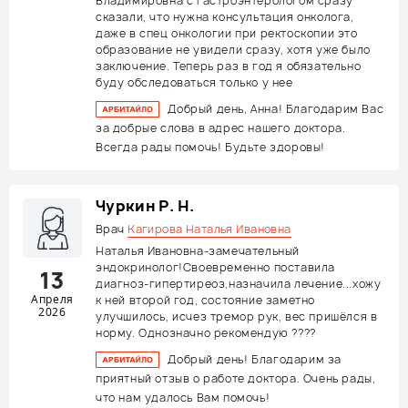
Владимировна с гастроэнтерологом сразу
сказали, что нужна консультация онколога,
даже в спец онкологии при ректоскопии это
образование не увидели сразу, хотя уже было
заключение. Теперь раз в год я обязательно
буду обследоваться только у нее
Добрый день, Анна! Благодарим Вас
за добрые слова в адрес нашего доктора.
Всегда рады помочь! Будьте здоровы!
Чуркин Р. Н.
Врач
Кагирова Наталья Ивановна
Наталья Ивановна-замечательный
эндокринолог!Своевременно поставила
13
диагноз-гипертиреоз,назначила лечение...хожу
Апреля
к ней второй год, состояние заметно
2026
улучшилось, исчез тремор рук, вес пришёлся в
норму. Однозначно рекомендую ????
Добрый день! Благодарим за
приятный отзыв о работе доктора. Очень рады,
что нам удалось Вам помочь!