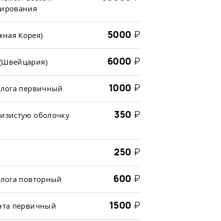
зирования
5000
₽
ная Корея)
6000
₽
 (Швейцария)
1000
₽
толога первичный
350
₽
лизистую оболочку
250
₽
600
₽
олога повторный
1500
₽
онта первичный