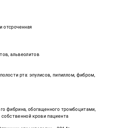
и отсроченная
тов, альвеолитов
олости рта: эпулисов, пипиллом, фибром,
ого фибрина, обогащенного тромбоцитами,
з собственной крови пациента