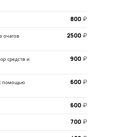
800
₽
2500
₽
з очагов
900
₽
ор средств и
600
₽
 с помощью
600
₽
700
₽