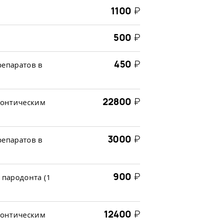
1100
₽
500
₽
450
₽
епаратов в
22800
₽
донтическим
3000
₽
епаратов в
900
₽
пародонта (1
12400
₽
донтическим