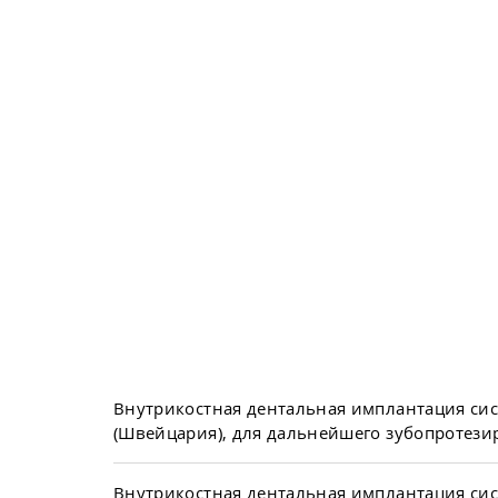
Внутрикостная дентальная имплантация си
(Швейцария), для дальнейшего зубопротези
Внутрикостная дентальная имплантация си