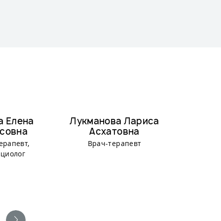
а Елена
Лукманова Лариса
Давыд
совна
Асхатовна
Ник
ерапевт,
Врач-терапевт
Врач-кар
циолог
те