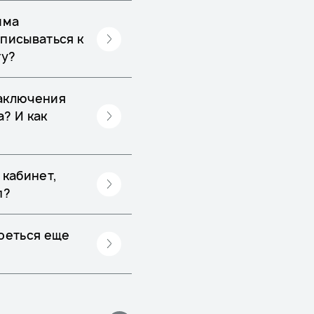
има
аписываться к
гу?
заключения
? И как
 кабинет,
п?
роеться еще