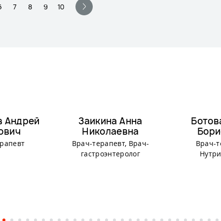
6
7
8
9
10
в Андрей
Заикина Анна
Ботов
ович
Николаевна
Бори
ерапевт
Врач-терапевт, Врач-
Врач-т
гастроэнтеролог
Нутри