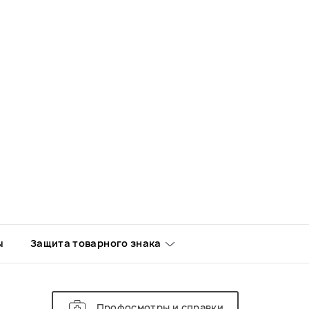
ы
Защита товарного знака
Профосмотры и справки