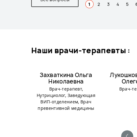
1
2
3
4
5
наши врачи-терапевты :
Захваткина Ольга
Лукошко
Николаевна
Олег
Врач-терапевт,
Врач-т
Нутрициолог, Заведующая
ВИП-отделением, Врач
превентивной медицины