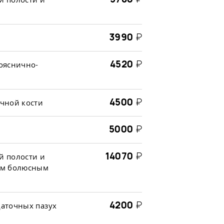
3990
₽
4520
₽
ояснично-
4500
₽
чной кости
5000
₽
14070
₽
й полости и
ым болюсным
4200
₽
аточных пазух