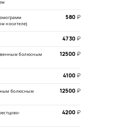
ем
580
₽
томограмм
ом носителе)
4730
₽
12500
₽
ривенным болюсным
4100
₽
12500
₽
енным болюсным
4200
₽
рестцово-