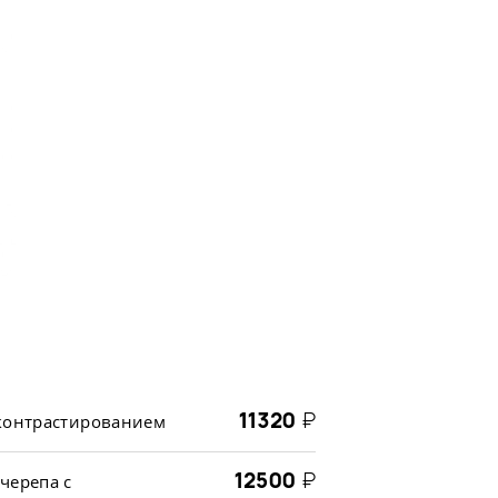
11320
₽
 контрастированием
12500
₽
черепа с