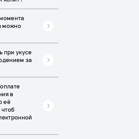
 момента
ла можно
ь при укусе
людением за
 оплате
ния в
о её
 чтоб
электронной