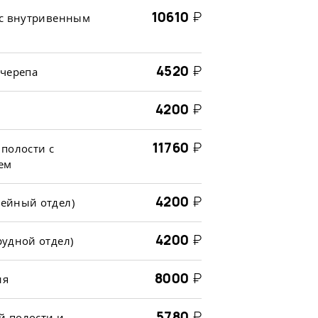
10610
₽
 с внутривенным
4520
₽
 черепа
4200
₽
11760
₽
полости с
ем
4200
₽
ейный отдел)
4200
₽
удной отдел)
8000
₽
ия
5780
₽
й полости и