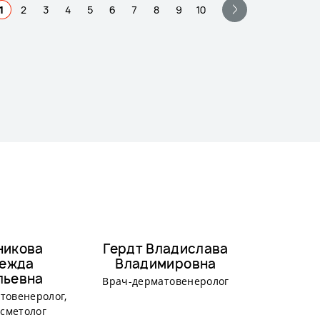
1
2
3
4
5
6
7
8
9
10
никова
Гердт Владислава
Карга
ежда
Владимировна
Ев
льевна
Алекс
Врач-дерматовенеролог
товенеролог,
Врач-дерм
сметолог