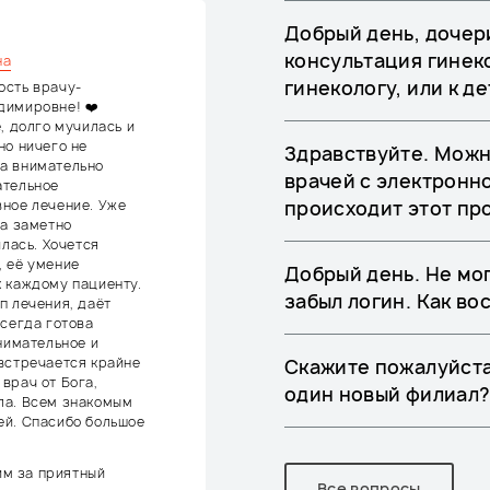
Добрый день, дочери
консультация гинек
на
гинекологу, или к д
ость врачу-
димировне! ❤️
, долго мучилась и
но ничего не
Здравствуйте. Можн
а внимательно
врачей с электронно
ательное
ное лечение. Уже
происходит этот пр
ла заметно
илась. Хочется
, её умение
Добрый день. Не мог
 каждому пациенту.
забыл логин. Как во
п лечения, даёт
всегда готова
нимательное и
встречается крайне
Скажите пожалуйста
врач от Бога,
один новый филиал
ла. Всем знакомым
ей. Спасибо большое
им за приятный
Все вопросы