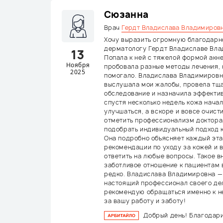
Сюзанна
Врач
Гердт Владислава Владимиров
Хочу выразить огромную благодарн
дерматологу Гердт Владиславе Вла
13
Попала к ней с тяжелой формой акне
Ноября
пробовала разные методы лечения, 
2025
помогало. Владислава Владимировн
выслушала мои жалобы, провела тщ
обследование и назначила эффектив
спустя несколько недель кожа нача
улучшаться, а вскоре и вовсе очист
отметить профессионализм доктора
подобрать индивидуальный подход к
Она подробно объясняет каждый эта
рекомендации по уходу за кожей и 
ответить на любые вопросы. Такое в
заботливое отношение к пациентам 
редко. Владислава Владимировна — 
настоящий профессионал своего де
рекомендую обращаться именно к н
за вашу работу и заботу!
Добрый день! Благодар