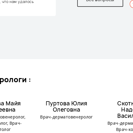
, что нам удалось
рологи :
ва Майя
Пуртова Юлия
Скот
еевна
Олеговна
Над
Васи
овенеролог,
Врач-дерматовенеролог
лог, Врач-
Врач-дерма
толог
Врач-ко