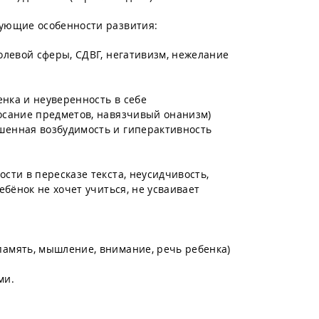
ующие особенности развития:
олевой сферы, СДВГ, негативизм, нежелание
енка и неуверенность в себе
осание предметов, навязчивый онанизм)
шенная возбудимость и гиперактивность
сти в пересказе текста, неусидчивость,
ебёнок не хочет учиться, не усваивает
память, мышление, внимание, речь ребенка)
ми.