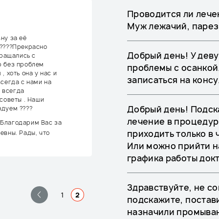
Проводится ли лече
Муж лежачий, парез
ну за её
 ????Прекрасно
Добрый день! У деву
бращались с
р без проблем
проблемы с осанкой
, хоть она у нас и
записаться на консу
сегда с нами на
, всегда
советы . Наши
Добрый день! Подск
ндуем ????
лечение в процедур
 Благодарим Вас за
приходить только в 
евны. Рады, что
Или можно прийти н
графика работы док
Здравствуйте, не со
1
2
подскажите, постав
назначили промыван