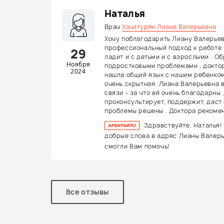
Наталья
Врач
Хачатурян Лиана Валерьевна
Хочу поблагодарить Лиану Валерьев
профессиональный подход к работе
29
ладит и с детьми и с взрослыми . О
Ноября
подростковыми проблемами , докто
2024
нашла общий язык с нашим ребенком 
очень скрытная. Лиана Валерьевна в
связи - за что ей очень благодарны 
проконсультирует, поддержит, даст 
проблемы решены . Доктора рекоме
Здравствуйте, Наталья!
добрые слова в адрес Лианы Валерь
смогли Вам помочь!
Все отзывы