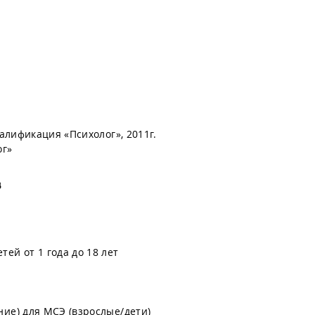
алификация «Психолог», 2011г.
ог»
в
ей от 1 года до 18 лет
ие) для МСЭ (взрослые/дети)