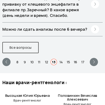
прививку от клещевого энцефалита в
филиале пр.Заречный? В какое время
(день недели и время). Спасибо.
Можно ли сдать анализы после 6 вечера?
Все вопросы
8
9
10
11
12
13
14
15
16
17
наши врачи-рентгенологи :
Высоцкая Юлия Юрьевна
Половинкин Вячеслав
Алексеевич
Врач-рентгенолог
Врач-рентгенолог