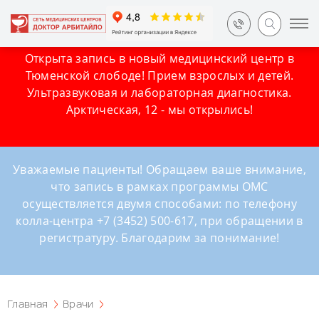
Открыта запись в новый медицинский центр в
Тюменской слободе! Прием взрослых и детей.
Ультразвуковая и лабораторная диагностика.
Арктическая, 12 - мы открылись!
Уважаемые пациенты! Обращаем ваше внимание,
что запись в рамках программы ОМС
осуществляется двумя способами: по телефону
колла-центра +7 (3452) 500-617, при обращении в
регистратуру. Благодарим за понимание!
Главная
Врачи