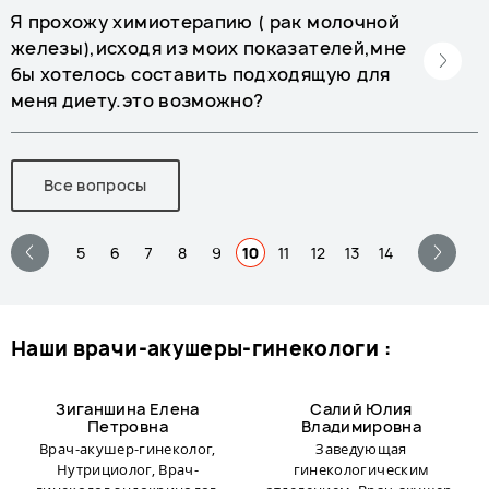
Я прохожу химиотерапию ( рак молочной
железы),исходя из моих показателей,мне
бы хотелось составить подходящую для
меня диету.это возможно?
Все вопросы
5
6
7
8
9
10
11
12
13
14
наши врачи-акушеры-гинекологи :
Зиганшина Елена
Салий Юлия
Петровна
Владимировна
Врач-акушер-гинеколог,
Заведующая
Нутрициолог, Врач-
гинекологическим