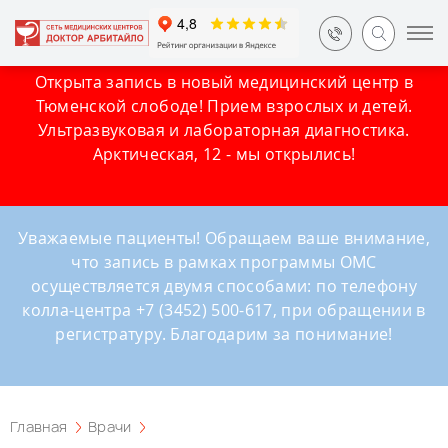
Открыта запись в новый медицинский центр в
Тюменской слободе! Прием взрослых и детей.
Ультразвуковая и лабораторная диагностика.
Арктическая, 12 - мы открылись!
Уважаемые пациенты! Обращаем ваше внимание,
что запись в рамках программы ОМС
осуществляется двумя способами: по телефону
колла-центра +7 (3452) 500-617, при обращении в
регистратуру. Благодарим за понимание!
Главная
Врачи