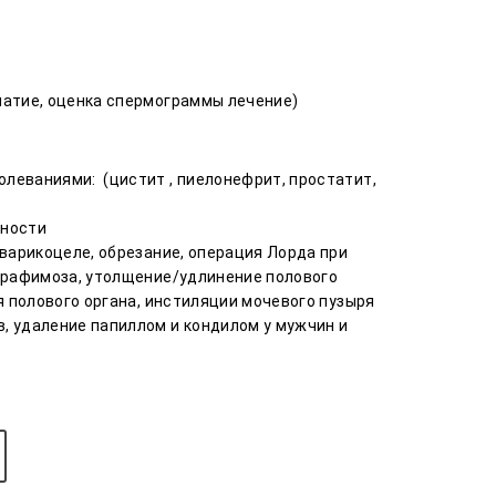
чатие, оценка спермограммы лечение)
леваниями: (цистит , пиелонефрит, простатит,
жности
 варикоцеле, обрезание, операция Лорда при
парафимоза, утолщение/удлинение полового
я полового органа, инстиляции мочевого пузыря
, удаление папиллом и кондилом у мужчин и