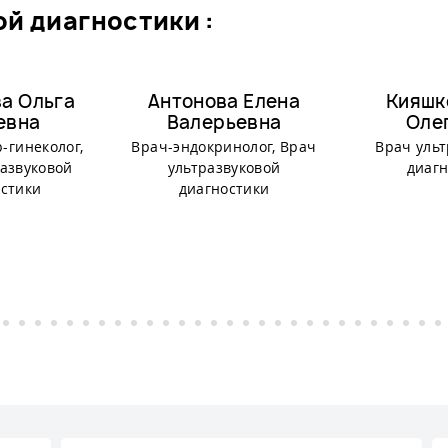
ой диагностики :
а Ольга
Антонова Елена
Кияшк
евна
Валерьевна
Оле
-гинеколог,
Врач-эндокринолог, Врач
Врач ульт
развуковой
ультразвуковой
диагн
остики
диагностики