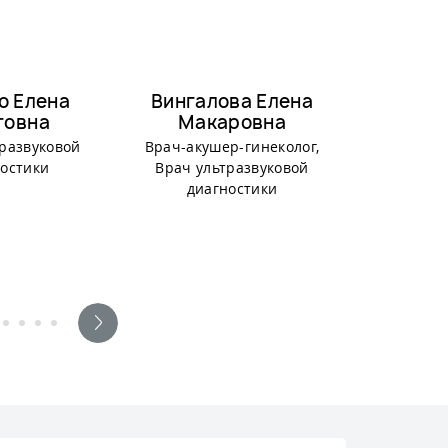
о Елена
Вингалова Елена
Мелехи
говна
Макаровна
Влад
развуковой
Врач-акушер-гинеколог,
Врач уль
остики
Врач ультразвуковой
диаг
диагностики