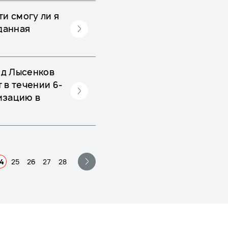
и смогу ли я
 данная
ид Лысенков
 в течении 6-
лизацию в
4
25
26
27
28