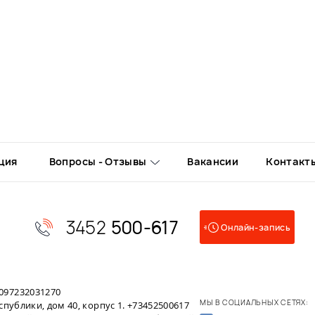
ция
Вопросы - Отзывы
Вакансии
Контакт
3452
500-617
Онлайн-запись
097232031270
МЫ В СОЦИАЛЬНЫХ СЕТЯХ:
публики, дом 40, корпус 1. +73452500617