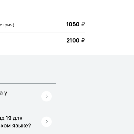
1050
₽
етрия)
2100
₽
а
а у
д 19 для
ском языке?