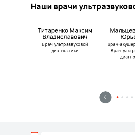
наши врачи ультразвуков
Титаренко Максим
Мальцев
Владиславович
Юрь
Врач ультразвуковой
Врач-акушер
диагностики
Врач ульт
диагн