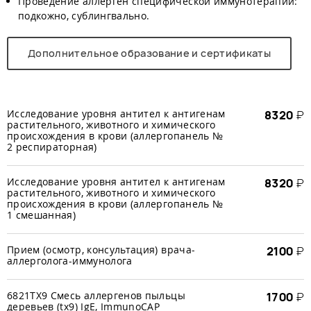
Проведение аллерген специфической иммунотерапии:
подкожно, сублингвально.
Дополнительное образование и сертификаты
Исследование уровня антител к антигенам
8320
₽
растительного, животного и химического
происхождения в крови (аллергопанель №
2 респираторная)
Исследование уровня антител к антигенам
8320
₽
растительного, животного и химического
происхождения в крови (аллергопанель №
1 смешанная)
Прием (осмотр, консультация) врача-
2100
₽
аллерголога-иммунолога
6821TX9 Смесь аллергенов пыльцы
1700
₽
деревьев (tx9) IgE, ImmunoCAP