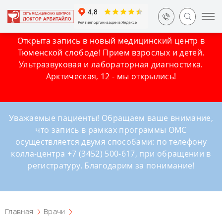
Открыта запись в новый медицинский центр в
Тюменской слободе! Прием взрослых и детей.
Ультразвуковая и лабораторная диагностика.
Арктическая, 12 - мы открылись!
Уважаемые пациенты! Обращаем ваше внимание,
что запись в рамках программы ОМС
осуществляется двумя способами: по телефону
колла-центра +7 (3452) 500-617, при обращении в
регистратуру. Благодарим за понимание!
Главная
Врачи