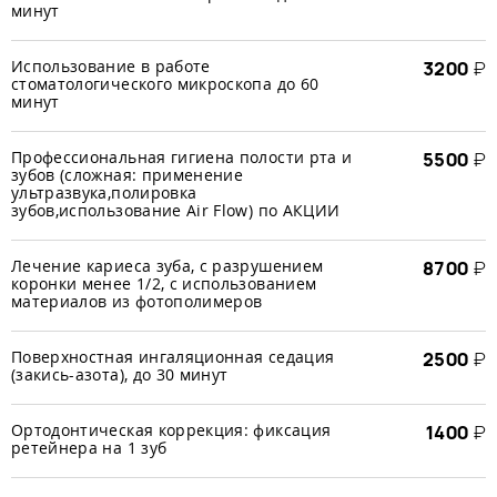
минут
Использование в работе
3200
₽
стоматологического микроскопа до 60
минут
Профессиональная гигиена полости рта и
5500
₽
зубов (сложная: применение
ультразвука,полировка
зубов,использование Air Flow) по АКЦИИ
Лечение кариеса зуба, с разрушением
8700
₽
коронки менее 1/2, с использованием
материалов из фотополимеров
Поверхностная ингаляционная седация
2500
₽
(закись-азота), до 30 минут
Ортодонтическая коррекция: фиксация
1400
₽
ретейнера на 1 зуб