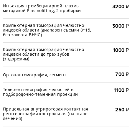
Инъекция тромбоцитарной плазмы
3200
₽
методикой Plasmolifting, 2 пробирки
Компьютерная томография челюстно-
3000
₽
лицевой области (диапазон съемки 8*15,
без захвата ВНЧС)
Компьютерная томография челюстно-
1000
₽
лицевой области до трех зубов
(эндорежим)
700
₽
Ортопантомография, сегмент
Телерентгенография челюстей в
1100
₽
подбородочно-теменная проекции
Прицельная внутриротовая контактная
250
₽
рентгенография контрольная (на этапе
лечения)