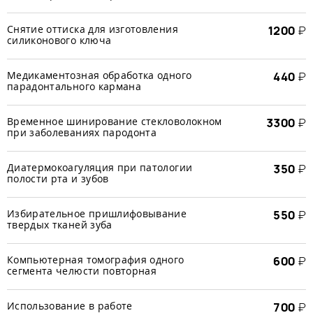
Снятие оттиска для изготовления
1200
₽
силиконового ключа
Медикаментозная обработка одного
440
₽
парадонтального кармана
Временное шинирование стекловолокном
3300
₽
при заболеваниях пародонта
Диатермокоагуляция при патологии
350
₽
полости рта и зубов
Избирательное пришлифовывание
550
₽
твердых тканей зуба
Компьютерная томография одного
600
₽
сегмента челюсти повторная
Использование в работе
700
₽