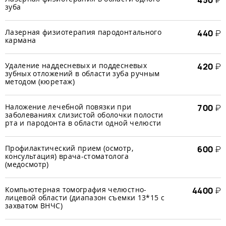
450
₽
зуба
Лазерная физиотерапия пародонтального
440
₽
кармана
Удаление наддесневых и поддесневых
420
₽
зубных отложений в области зуба ручным
методом (кюретаж)
Наложение лечебной повязки при
700
₽
заболеваниях слизистой оболочки полости
рта и пародонта в области одной челюсти
Профилактический прием (осмотр,
600
₽
консультация) врача-стоматолога
(медосмотр)
Компьютерная томография челюстно-
4400
₽
лицевой области (диапазон съемки 13*15 с
захватом ВНЧС)