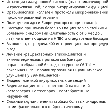
Инъекции гиалуроновой кислоты (высокомолекулярной
и кросс-связанной) с опорно-корригирующей функцией
Ортобиологики: коллаген, протоколы микроинвазивной
пролонгированной терапии
Полинуклеотиды и биорегуляторы (опционально)
Ежегодно принимаю более 150 пациентов со стойкими
болевыми синдромами (длительностью от 6 мес до 5
лет), не отвечающими на НПВС и стандартные блокады
Выполняет, в среднем, 400 интервенционных процедур
в год
Лечение «рефрактерных» эпикондилитов и
ахиллотендинозов: протокол комбинации
паравертебральной блокады на уровне C6-Th1 +
локальная PRP + пролонгированная ГК (клиническое
улучшение у 89% пациентов)
Владею техникой внутрикостных инъекций
Ведение пациентов с сочетанной патологией
(остеоартроз + остеопороз + вертеброгенные
нарушения)
Сложные случаи лечения стойких болевых синдромов:
от миофасциального к нейропатическому