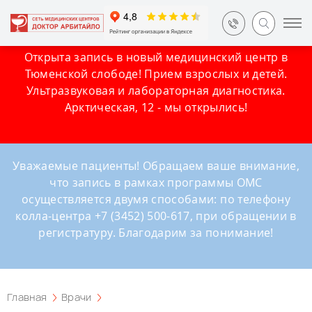
Открыта запись в новый медицинский центр в
Тюменской слободе! Прием взрослых и детей.
Ультразвуковая и лабораторная диагностика.
Арктическая, 12 - мы открылись!
Уважаемые пациенты! Обращаем ваше внимание,
что запись в рамках программы ОМС
осуществляется двумя способами: по телефону
колла-центра +7 (3452) 500-617, при обращении в
регистратуру. Благодарим за понимание!
Главная
Врачи