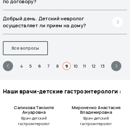
по договору?
Добрый день. Детский невролог
осуществляет ли прием на дому?
Все вопросы
4
5
6
7
8
9
10
11
12
13
наши врачи-детские гастроэнтерологи :
Саликова Танзиля
Мироненко Анастасия
Ануаровна
Владимировна
Врач-детский
Врач-детский
гастроэнтеролог
гастроэнтеролог