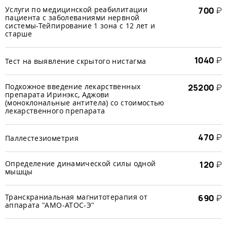
Услуги по медицинской реабилитации
700
₽
пациента с заболеваниями нервной
системы-Тейпирование 1 зона с 12 лет и
старше
1040
₽
Тест на выявление скрытого нистагма
Подкожное введение лекарственных
25200
₽
препарата Иринэкс, Аджови
(моноклональные антитела) со стоимостью
лекарственного препарата
470
₽
Паллестезиометрия
Определение динамической силы одной
120
₽
мышцы
Транскраниальная магнитотерапия от
690
₽
аппарата "АМО-АТОС-Э"