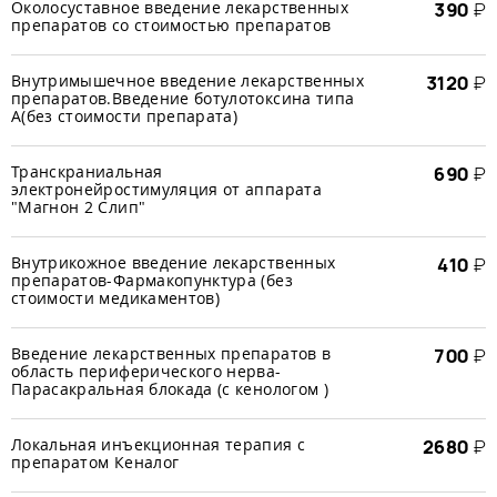
Околосуставное введение лекарственных
390
₽
препаратов со стоимостью препаратов
Внутримышечное введение лекарственных
3120
₽
препаратов.Введение ботулотоксина типа
А(без стоимости препарата)
Транскраниальная
690
₽
электронейростимуляция от аппарата
"Магнон 2 Слип"
Внутрикожное введение лекарственных
410
₽
препаратов-Фармакопунктура (без
стоимости медикаментов)
Введение лекарственных препаратов в
700
₽
область периферического нерва-
Парасакральная блокада (с кенологом )
Локальная инъекционная терапия с
2680
₽
препаратом Кеналог