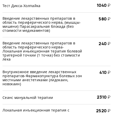
1040
₽
Тест Дикса-Холпайка
Введение лекарственных препаратов в
580
₽
область периферического нерва, (мышцы-
мишени) Парасакральная блокада (без
стоимости медикаментов)
Введение лекарственных препаратов в
240
₽
область периферического нерва-
Локальная иньекционная терапия болевой
тригерной точкии (1 точка) без стоимости
лека
Внутрикожное введение лекарственных
410
₽
препаратов-Фармакопунктура болевых зон
местными анестетиками (лидокаин,
новокаин)
2310
₽
Сеанс мануальной терапии
Локальная инъекционная терапия с
2520
₽