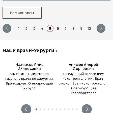
Все вопросы
1
2
3
4
5
6
7
8
9
10
наши врачи-хирурги :
Чахчахов Янис
Анишев Андрей
Ахилесович
Сергеевич
Заместитель директора-
Заведующий отделением
главного врача по хирургии,
колопроктологии , Врач-
Врач-хирург, Оперирующий
хирург, Врач-колопроктолог,
хирург
Оперирующий
колопроктолог