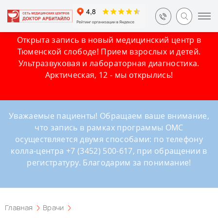
Открыта запись в новый медицинский центр в
Тюменской слободе! Прием взрослых и детей.
Ультразвуковая и лабораторная диагностика.
Арктическая, 12 - мы открылись!
Уважаемые пациенты! Обращаем ваше внимание,
что запись в рамках программы ОМС
осуществляется двумя способами: по телефону
колла-центра +7 (3452) 500-617, при обращении в
регистратуру. Благодарим за понимание!
Главная
Врачи