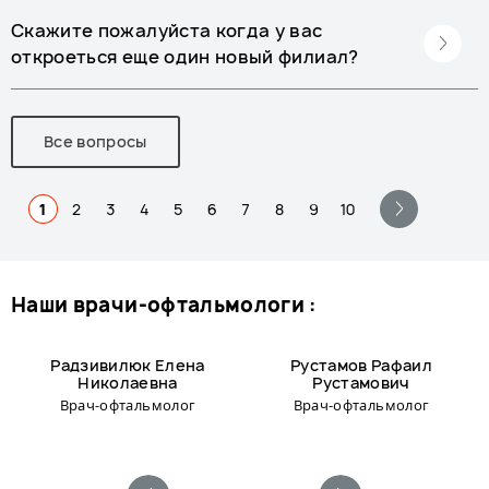
Скажите пожалуйста когда у вас
откроеться еще один новый филиал?
Все вопросы
1
2
3
4
5
6
7
8
9
10
наши врачи-офтальмологи :
Радзивилюк Елена
Рустамов Рафаил
Николаевна
Рустамович
Врач-офтальмолог
Врач-офтальмолог