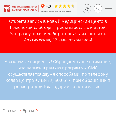
Открыта запись в новый медицинский центр в
Тюменской слободе! Прием взрослых и детей.
Ультразвуковая и лабораторная диагностика.
Арктическая, 12 - мы открылись!
Уважаемые пациенты! Обращаем ваше внимание,
что запись в рамках программы ОМС
осуществляется двумя способами: по телефону
колла-центра +7 (3452) 500-617, при обращении в
регистратуру. Благодарим за понимание!
Главная
Врачи