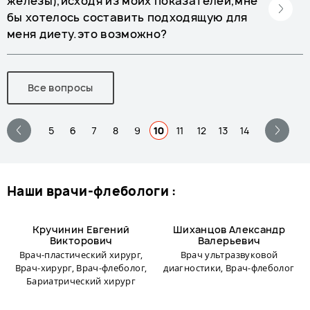
железы),исходя из моих показателей,мне
бы хотелось составить подходящую для
меня диету.это возможно?
Все вопросы
5
6
7
8
9
10
11
12
13
14
наши врачи-флебологи :
Кручинин Евгений
Шиханцов Александр
Викторович
Валерьевич
Врач-пластический хирург,
Врач ультразвуковой
Врач-хирург, Врач-флеболог,
диагностики, Врач-флеболог
Бариатрический хирург