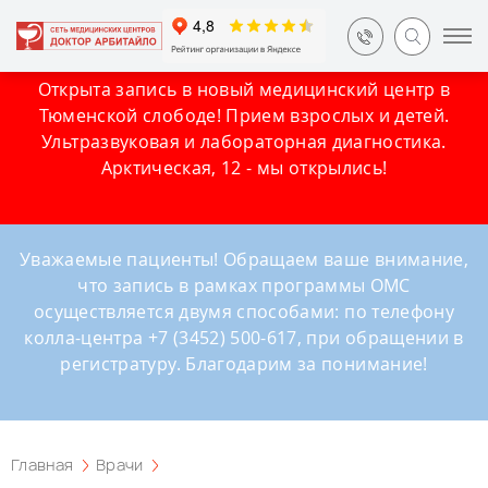
Открыта запись в новый медицинский центр в
Тюменской слободе! Прием взрослых и детей.
Ультразвуковая и лабораторная диагностика.
Арктическая, 12 - мы открылись!
Уважаемые пациенты! Обращаем ваше внимание,
что запись в рамках программы ОМС
осуществляется двумя способами: по телефону
колла-центра +7 (3452) 500-617, при обращении в
регистратуру. Благодарим за понимание!
Главная
Врачи