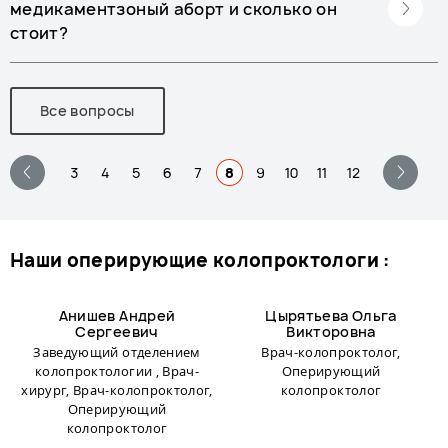
медикаментзоный аборт и сколько он
стоит?
Все вопросы
3
4
5
6
7
8
9
10
11
12
наши оперирующие колопроктологи :
Анишев Андрей
Цырятьева Ольга
Сергеевич
Викторовна
Заведующий отделением
Врач-колопроктолог,
колопроктологии , Врач-
Оперирующий
хирург, Врач-колопроктолог,
колопроктолог
Оперирующий
колопроктолог