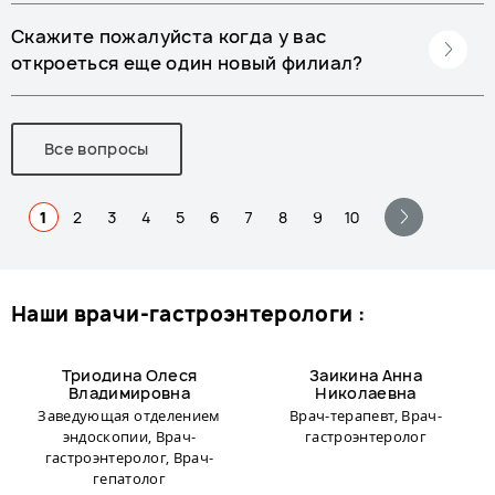
Скажите пожалуйста когда у вас
откроеться еще один новый филиал?
Все вопросы
1
2
3
4
5
6
7
8
9
10
наши врачи-гастроэнтерологи :
Триодина Олеся
Заикина Анна
Владимировна
Николаевна
Заведующая отделением
Врач-терапевт, Врач-
эндоскопии, Врач-
гастроэнтеролог
гастроэнтеролог, Врач-
гепатолог