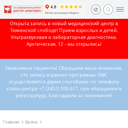
Открыта запись в новый медицинский центр в
Тюменской слободе! Прием взрослых и детей.
Ультразвуковая и лабораторная диагностика.
Арктическая, 12 - мы открылись!
Уважаемые пациенты! Обращаем ваше внимание,
что запись в рамках программы ОМС
осуществляется двумя способами: по телефону
колла-центра +7 (3452) 500-617, при обращении в
регистратуру. Благодарим за понимание!
Главная
Врачи