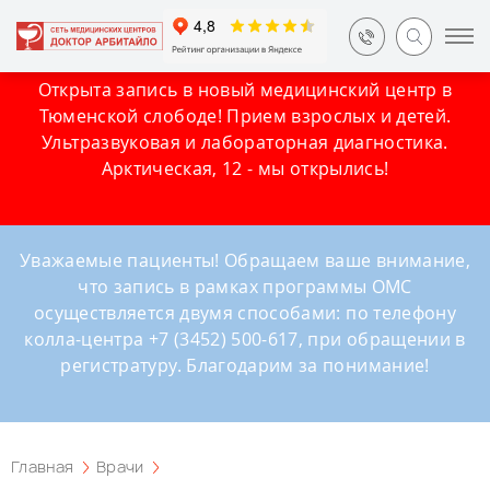
Открыта запись в новый медицинский центр в
Тюменской слободе! Прием взрослых и детей.
Ультразвуковая и лабораторная диагностика.
Арктическая, 12 - мы открылись!
Уважаемые пациенты! Обращаем ваше внимание,
что запись в рамках программы ОМС
осуществляется двумя способами: по телефону
колла-центра +7 (3452) 500-617, при обращении в
регистратуру. Благодарим за понимание!
Главная
Врачи