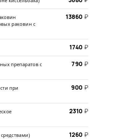
3680
₽
оне киссельбаха)
13860
₽
аковин
овых раковин с
1740
₽
790
₽
ных препаратов с
900
₽
сти при
2310
₽
еское
1260
₽
 средствами)