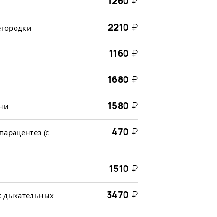
1260
₽
2210
₽
егородки
1160
₽
1680
₽
1580
₽
ани
470
₽
парацентез (с
1510
₽
3470
₽
х дыхательных