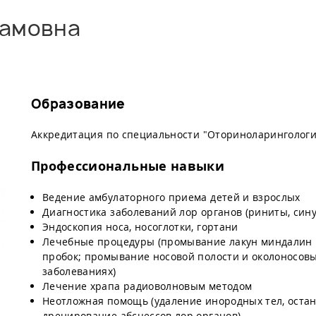
гамовна
Образование
Аккредитация по специальности "Оториноларингология
Профессиональные навыки
Ведение амбулаторного приема детей и взрослых
Диагностика заболеваний лор органов (риниты, сину
Эндоскопия носа, носоглотки, гортани
Лечебные процедуры (промывание лакун миндалин н
пробок; промывание носовой полости и околоносов
заболеваниях)
Лечение храпа радиоволновым методом
Неотложная помощь (удаление инородных тел, остан
дренирование абсцессов лор органов)