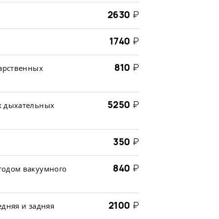
2630
₽
1740
₽
810
₽
карственных
5250
₽
х дыхательных
350
₽
840
₽
тодом вакуумного
2100
₽
едняя и задняя