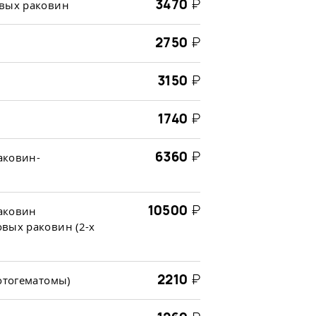
3470
₽
овых раковин
2750
₽
3150
₽
1740
₽
6360
₽
аковин-
10500
₽
аковин
вых раковин (2-х
2210
₽
отогематомы)