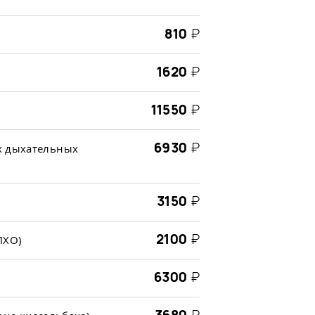
810
₽
1620
₽
11550
₽
6930
₽
х дыхательных
3150
₽
2100
₽
ПХО)
6300
₽