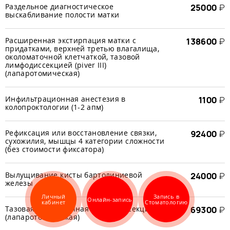
Раздельное диагностическое
25000
₽
выскабливание полости матки
Расширенная экстирпация матки с
138600
₽
придатками, верхней третью влагалища,
околоматочной клетчаткой, тазовой
лимфодиссекцией (piver III)
(лапаротомическая)
Инфильтрационная анестезия в
1100
₽
колопроктологии (1-2 апм)
Рефиксация или восстановление связки,
92400
₽
сухожилия, мышцы 4 категории сложности
(без стоимости фиксатора)
Вылущивание кисты бартолиниевой
24000
₽
железы
Личный
Запись в
Онлайн-запись
кабинет
Стоматологию
Тазовая и поясничная лимфодиссекция
69300
₽
(лапаротомическая)