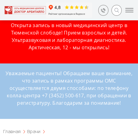
Открыта запись в новый медицинский центр в
Тюменской слободе! Прием взрослых и детей.
Ультразвуковая и лабораторная диагностика.
Арктическая, 12 - мы открылись!
Уважаемые пациенты! Обращаем ваше внимание,
что запись в рамках программы ОМС
осуществляется двумя способами: по телефону
колла-центра +7 (3452) 500-617, при обращении в
регистратуру. Благодарим за понимание!
Главная
Врачи