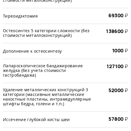
стоимости металлоконструкций)
69300
₽
Тиреоидэктомия
Остеосинтез 5 категории сложности (без
138600
₽
стоимости металлоконструкций)
1000
₽
Дополнение к остеосинтезу
Лапароскопическое бандажирование
127100
₽
желудка (без учета стоимости
гастробандажа)
Удаление металлических конструкций 3
52000
₽
категории (массивные металлические
накостные пластины, интрамедуллярные
штифты бедра, голени и т.п.)
57800
₽
Иссечение глубокой кисты шеи