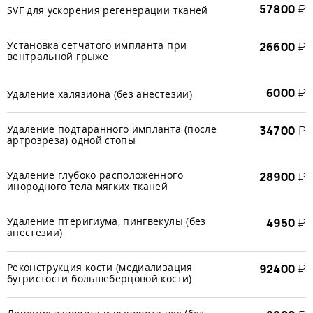
57800
₽
SVF для ускорения регенерации тканей
Установка сетчатого импланта при
26600
₽
вентральной грыже
6000
₽
Удаление халязиона (без анестезии)
Удаление подтаранного импланта (после
34700
₽
артроэреза) одной стопы
Удаление глубоко расположенного
28900
₽
инородного тела мягких тканей
Удаление птеригиума, пингвекулы (без
4950
₽
анестезии)
Реконструкция кости (медиализация
92400
₽
бугристости большеберцовой кости)