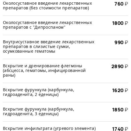
Околосуставное введение лекарственных
760
₽
препаратов (без стоимости препаратов)
Околосуставное введение лекарственных
1800
₽
препаратов с "Дипроспаном"
Внутрисуставное введение лекарственных
990
₽
препаратов в слизистые сумки,
осумкованные гематомы
Вскрытие и дренирование флегмоны
2890
₽
(абсцесса, гематомы, инфицированной
раны)
Вскрытие фурункула (карбункула,
1620
₽
гидроаденита, 2 еденицы)
Вскрытие фурункула (карбункула,
1850
₽
гидроаденита, 3 еденицы)
Вскрытие инфильтрата (угревого элемента)
1740
₽