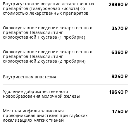
Внутрисуставное введение лекарственных
28880
₽
препаратов (гиалуроновая кислота) со
стоимостью лекарственных препаратов
Околосуставное введение лекарственных
3470
₽
препаратов-Плазмолифтинг
околосуставной 1 сустава (1 пробирка)
Околосуставное введение лекарственных
6360
₽
препаратов-Плазмолифтинг
околосуставной 2 сустава (2 пробирки)
9240
₽
Внутривенная анастезия
Удаление доброкачественного
19640
₽
новообразования молочной железы
Местная инфильтрационная
1740
₽
проводниковая анастезия при глубоких
локализациях мягких тканей