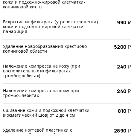
кожи и подкожно-жировой клетчатки-
копчиковой кисты
Вскрытие инфильтрата (угревого элемента)
990
₽
кожи и подкожно-жировой клетчатки-
панариция
Удаление новообразования крестцово-
5200
₽
копчиковой области
Наложение компресса на кожу (при
240
₽
восполительных инфильтратах,
тромбофлебитах)
Наложение компресса на кожу при
240
₽
тромбофлебитах
Сшивание кожи и подкожной клетчатки
810
₽
(косметический шов) от 2 до 4 см
Удаление ногтевой пластинки с
2890
₽