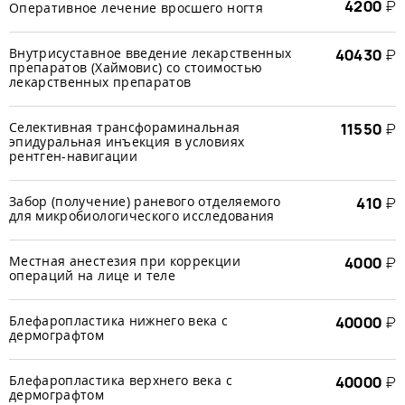
4200
₽
Оперативное лечение вросшего ногтя
Внутрисуставное введение лекарственных
40430
₽
препаратов (Хаймовис) со стоимостью
лекарственных препаратов
Селективная трансфораминальная
11550
₽
эпидуральная инъекция в условиях
рентген-навигации
Забор (получение) раневого отделяемого
410
₽
для микробиологического исследования
Местная анестезия при коррекции
4000
₽
операций на лице и теле
Блефаропластика нижнего века с
40000
₽
дермографтом
Блефаропластика верхнего века с
40000
₽
дермографтом