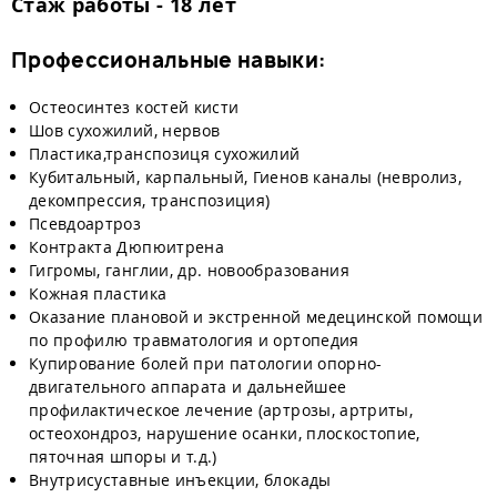
Стаж работы - 18 лет
Профессиональные навыки:
Остеосинтез костей кисти
Шов сухожилий, нервов
Пластика,транспозиця сухожилий
Кубитальный, карпальный, Гиенов каналы (невролиз,
декомпрессия, транспозиция)
Псевдоартроз
Контракта Дюпюитрена
Гигромы, ганглии, др. новообразования
К
ожная пластика
Оказание плановой и экстренной медецинской помощи
по профилю травматология и ортопедия
Купирование болей при патологии опорно-
двигательного аппарата и дальнейшее
профилактическое лечение (артрозы, артриты,
остеохондроз, нарушение осанки, плоскостопие,
пяточная шпоры и т.д.)
Внутрисуставные инъекции, блокады