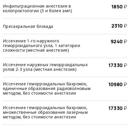
Инфильтрационная анестезия в
1850
₽
колопроктологии (3 и более амп)
2310
₽
Пресакральная блокада
Иссечение 1-го наружного
9240
₽
геморроидального узла, 1 категории
сложности (местная анестезия)
Иссечение наружных геморроидальных
17330
₽
узлов 2-3 узла (местная анестезия)
Иссечение геморроидальных бахромок,
10980
₽
единичные образования радиоволновым
методом, без стоимости анестезии
Иссечение геморроидальных бахромок,
17330
₽
множественные образования лазерным
методом, без стоимости анестезии