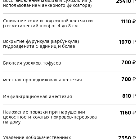
Восстановление мышцы и сухожилия (с
25410
₽
использованием анкерного фиксатора)
Сшивание кожи и подкожной клетчатки
1110
₽
(косметический шов) от 4 до 8 см
Вскрытие фурункула (карбункула)
1970
₽
гидроаденита 5 единиц и более
700
₽
Биопсия узелков, тофусов
700
₽
местная проводниковая анестезия
810
₽
Инфильтрационная анестезия
Наложение повязки при нарушении
1160
₽
целостности кожных покровов-перевязка
на дому
Удаление доброкачественных
7350
₽