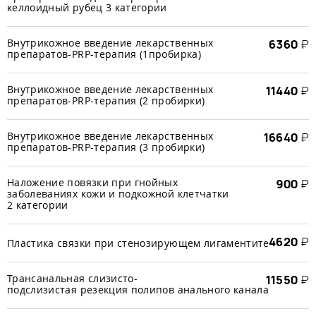
келлоидный рубец 3 категории
Внутрикожное введение лекарственных
6360
₽
препаратов-PRP-терапия (1пробирка)
Внутрикожное введение лекарственных
11440
₽
препаратов-PRP-терапия (2 пробирки)
Внутрикожное введение лекарственных
16640
₽
препаратов-PRP-терапия (3 пробирки)
Наложение повязки при гнойных
900
₽
заболеваниях кожи и подкожной клетчатки
2 категории
4620
₽
Пластика связки при стенозирующем лигаментите
Трансанальная слизисто-
11550
₽
подслизистая резекция полипов анального канала