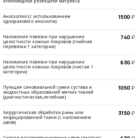
клиновидной резекцией матрикса
Аноскопия (с использованием
1500
₽
одноразового аноскопа)
Наложение повязки при нарушении
740
₽
целостности кожных покровов (гнойная
перевязка 1 категории)
Наложение повязки при нарушении
630
₽
целостности кожных покровов (чистая 1
категории)
Пункция синовиальной сумки сустава и
1050
₽
жидкостных образований мягких тканей
(диагностическая,лечебная)
Хирургическая обработка раны или
3150
₽
инфицированной ткани (с наложением
швов)
Снятие послеоперационных швов (лигатур)