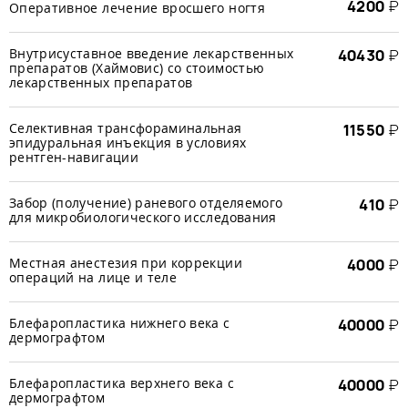
4200
₽
Оперативное лечение вросшего ногтя
Внутрисуставное введение лекарственных
40430
₽
препаратов (Хаймовис) со стоимостью
лекарственных препаратов
Селективная трансфораминальная
11550
₽
эпидуральная инъекция в условиях
рентген-навигации
Забор (получение) раневого отделяемого
410
₽
для микробиологического исследования
Местная анестезия при коррекции
4000
₽
операций на лице и теле
Блефаропластика нижнего века с
40000
₽
дермографтом
Блефаропластика верхнего века с
40000
₽
дермографтом