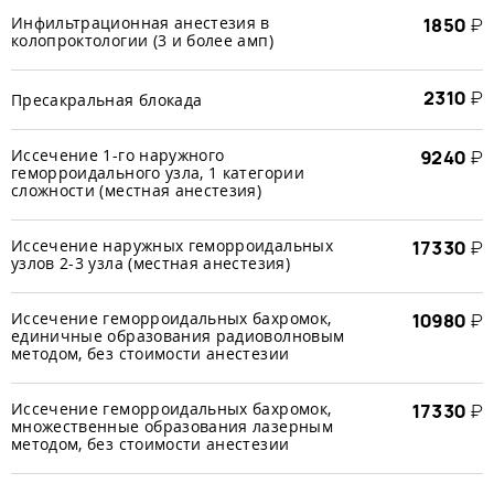
Инфильтрационная анестезия в
1850
₽
колопроктологии (3 и более амп)
2310
₽
Пресакральная блокада
Иссечение 1-го наружного
9240
₽
геморроидального узла, 1 категории
сложности (местная анестезия)
Иссечение наружных геморроидальных
17330
₽
узлов 2-3 узла (местная анестезия)
Иссечение геморроидальных бахромок,
10980
₽
единичные образования радиоволновым
методом, без стоимости анестезии
Иссечение геморроидальных бахромок,
17330
₽
множественные образования лазерным
методом, без стоимости анестезии