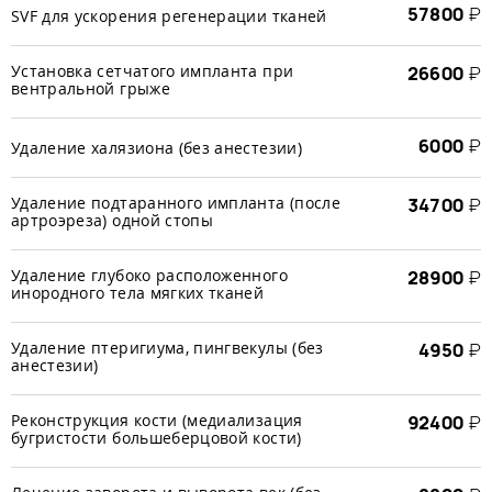
57800
₽
SVF для ускорения регенерации тканей
Установка сетчатого импланта при
26600
₽
вентральной грыже
6000
₽
Удаление халязиона (без анестезии)
Удаление подтаранного импланта (после
34700
₽
артроэреза) одной стопы
Удаление глубоко расположенного
28900
₽
инородного тела мягких тканей
Удаление птеригиума, пингвекулы (без
4950
₽
анестезии)
Реконструкция кости (медиализация
92400
₽
бугристости большеберцовой кости)