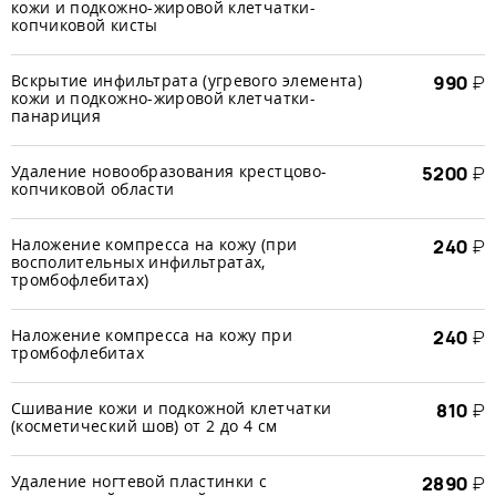
кожи и подкожно-жировой клетчатки-
копчиковой кисты
Вскрытие инфильтрата (угревого элемента)
990
₽
кожи и подкожно-жировой клетчатки-
панариция
Удаление новообразования крестцово-
5200
₽
копчиковой области
Наложение компресса на кожу (при
240
₽
восполительных инфильтратах,
тромбофлебитах)
Наложение компресса на кожу при
240
₽
тромбофлебитах
Сшивание кожи и подкожной клетчатки
810
₽
(косметический шов) от 2 до 4 см
Удаление ногтевой пластинки с
2890
₽