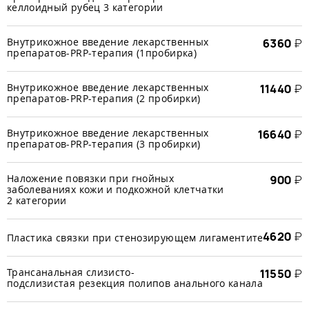
келлоидный рубец 3 категории
Внутрикожное введение лекарственных
6360
₽
препаратов-PRP-терапия (1пробирка)
Внутрикожное введение лекарственных
11440
₽
препаратов-PRP-терапия (2 пробирки)
Внутрикожное введение лекарственных
16640
₽
препаратов-PRP-терапия (3 пробирки)
Наложение повязки при гнойных
900
₽
заболеваниях кожи и подкожной клетчатки
2 категории
4620
₽
Пластика связки при стенозирующем лигаментите
Трансанальная слизисто-
11550
₽
подслизистая резекция полипов анального канала