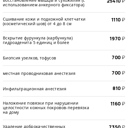
Восстановление мышцы и сухожилия (с
25410
₽
использованием анкерного фиксатора)
Сшивание кожи и подкожной клетчатки
1110
₽
(косметический шов) от 4 до 8 см
Вскрытие фурункула (карбункула)
1970
₽
гидроаденита 5 единиц и более
700
₽
Биопсия узелков, тофусов
700
₽
местная проводниковая анестезия
810
₽
Инфильтрационная анестезия
Наложение повязки при нарушении
1160
₽
целостности кожных покровов-перевязка
на дому
Удаление доброкачественных
7350
₽