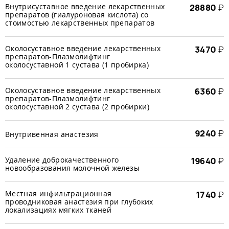
Внутрисуставное введение лекарственных
28880
₽
препаратов (гиалуроновая кислота) со
стоимостью лекарственных препаратов
Околосуставное введение лекарственных
3470
₽
препаратов-Плазмолифтинг
околосуставной 1 сустава (1 пробирка)
Околосуставное введение лекарственных
6360
₽
препаратов-Плазмолифтинг
околосуставной 2 сустава (2 пробирки)
9240
₽
Внутривенная анастезия
Удаление доброкачественного
19640
₽
новообразования молочной железы
Местная инфильтрационная
1740
₽
проводниковая анастезия при глубоких
локализациях мягких тканей