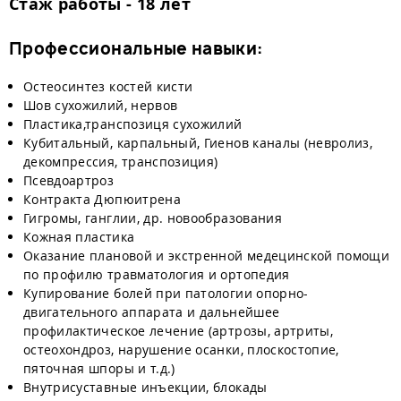
Стаж работы - 18 лет
Профессиональные навыки:
Остеосинтез костей кисти
Шов сухожилий, нервов
Пластика,транспозиця сухожилий
Кубитальный, карпальный, Гиенов каналы (невролиз,
декомпрессия, транспозиция)
Псевдоартроз
Контракта Дюпюитрена
Гигромы, ганглии, др. новообразования
К
ожная пластика
Оказание плановой и экстренной медецинской помощи
по профилю травматология и ортопедия
Купирование болей при патологии опорно-
двигательного аппарата и дальнейшее
профилактическое лечение (артрозы, артриты,
остеохондроз, нарушение осанки, плоскостопие,
пяточная шпоры и т.д.)
Внутрисуставные инъекции, блокады