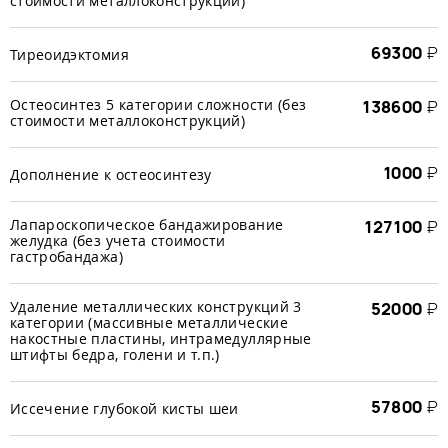
стоимости металлоконструкций)
69300
₽
Тиреоидэктомия
Остеосинтез 5 категории сложности (без
138600
₽
стоимости металлоконструкций)
1000
₽
Дополнение к остеосинтезу
Лапароскопическое бандажирование
127100
₽
желудка (без учета стоимости
гастробандажа)
Удаление металлических конструкций 3
52000
₽
категории (массивные металлические
накостные пластины, интрамедуллярные
штифты бедра, голени и т.п.)
57800
₽
Иссечение глубокой кисты шеи