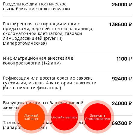
Раздельное диагностическое
25000
₽
выскабливание полости матки
Расширенная экстирпация матки с
138600
₽
придатками, верхней третью влагалища,
околоматочной клетчаткой, тазовой
лимфодиссекцией (piver III)
(лапаротомическая)
Инфильтрационная анестезия в
1100
₽
колопроктологии (1-2 апм)
Рефиксация или восстановление связки,
92400
₽
сухожилия, мышцы 4 категории сложности
(без стоимости фиксатора)
Вылущивание кисты бартолиниевой
24000
₽
железы
Личный
Запись в
Онлайн-запись
кабинет
Стоматологию
Тазовая и поясничная лимфодиссекция
69300
₽
(лапаротомическая)