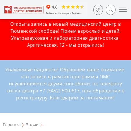
Открыта запись в новый медицинский центр в
Тюменской слободе! Прием взрослых и детей.
Ультразвуковая и лабораторная диагностика.
Арктическая, 12 - мы открылись!
Уважаемые пациенты! Обращаем ваше внимание,
что запись в рамках программы ОМС
осуществляется двумя способами: по телефону
колла-центра +7 (3452) 500-617, при обращении в
регистратуру. Благодарим за понимание!
Главная
Врачи