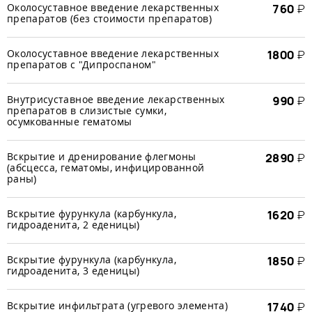
Околосуставное введение лекарственных
760
₽
препаратов (без стоимости препаратов)
Околосуставное введение лекарственных
1800
₽
препаратов с "Дипроспаном"
Внутрисуставное введение лекарственных
990
₽
препаратов в слизистые сумки,
осумкованные гематомы
Вскрытие и дренирование флегмоны
2890
₽
(абсцесса, гематомы, инфицированной
раны)
Вскрытие фурункула (карбункула,
1620
₽
гидроаденита, 2 еденицы)
Вскрытие фурункула (карбункула,
1850
₽
гидроаденита, 3 еденицы)
Вскрытие инфильтрата (угревого элемента)
1740
₽