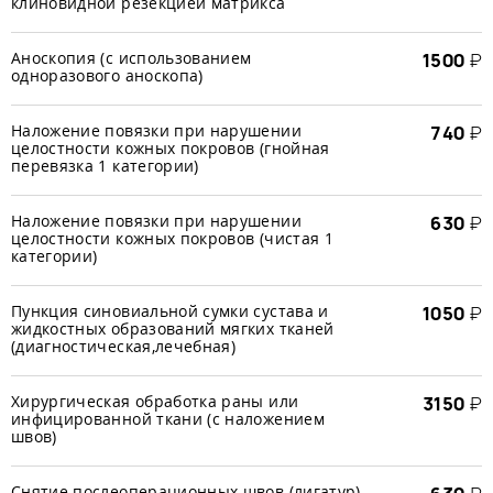
клиновидной резекцией матрикса
Аноскопия (с использованием
1500
₽
одноразового аноскопа)
Наложение повязки при нарушении
740
₽
целостности кожных покровов (гнойная
перевязка 1 категории)
Наложение повязки при нарушении
630
₽
целостности кожных покровов (чистая 1
категории)
Пункция синовиальной сумки сустава и
1050
₽
жидкостных образований мягких тканей
(диагностическая,лечебная)
Хирургическая обработка раны или
3150
₽
инфицированной ткани (с наложением
швов)
Снятие послеоперационных швов (лигатур)