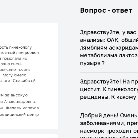
Вопрос - ответ
Здравствуйте, у ва
анализы: ОАК, общий
лямблиям аскаридам 
ость гинекологу
амотный специалист,
метаболизма лактоз
и помогала их
пузыря ?
ровна очень
азъясняет очень
ы. Могу смело
олога! Спасибо ей
Здравствуйте! На п
цистит. К гинеколог
им за высокую
рецидивы. К какому
ии Александровны.
ам. Желаем успехов
 медицинский центр
Добрый день! Очень
заболеваниями, при
насморк проходит о