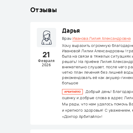
Отзывы
Дарья
Врач
Иванова Лилия Александровна
Хочу выразить огромную благодарн
Ивановой Лилии Александровны !гр
21
была на связи в тяжелых ситуациях 
Февраля
решать! На приёме Лилия Александ
2026
внимательно слушает, после чего р
четко план лечения без лишней вод
рекомендовать её как акушер-гинек
большое
Добрый день! Благодар
оценку и добрые слова в адрес Лил
Мы рады, что нам удалось помочь В
и крепкого здоровья! С уважением,
«Доктор Арбитайло»!