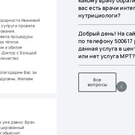
какому врачу обрат
вас есть врачи инт
нутрициологи?
годарности Ивановой
 супруги провела
дования,
Добрый день! На сай
овела процедуры.
по телефону 500617 
за тёплое
зм и обилия
данная услуга в цен
и Доктор с Большой
или нет услуга МРТ
оличество
Благодарим Вас за
андровны. Желаем
Все
вопросы
 уже давно. Врач
ицированный
 объяснит,