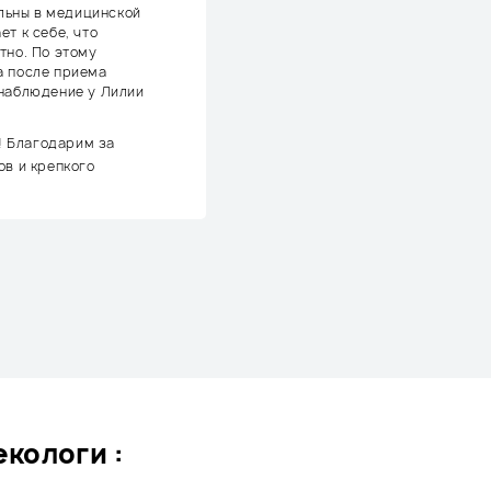
ильны в медицинской
т к себе, что
тно. По этому
а после приема
 наблюдение у Лилии
! Благодарим за
ов и крепкого
кологи :