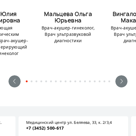
 Юлия
Мальцева Ольга
Вингало
ировна
Юрьевна
Мака
ующая
Врач-акушер-гинеколог,
Врач-акуше
гическим
Врач ультразвуковой
Врач ульт
Врач-акушер-
диагностики
диагн
Оперирующий
инеколог
.
Медицинский центр ул. Беляева, 33, к. 2/3,4
+7 (3452) 500-617