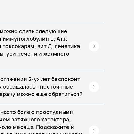
с можно сдать следующие
 иммуноглобулин Е, Ат.к
токсокарам, вит Д, генетика
ы, узи печени и желчного
ротяжении 2-ух лет беспокоит
у обращалась - постоянные
 врачу можно ещё обратиться?
 часто болею простудными
чем затяжного характера,
коло месяца. Подскажите к