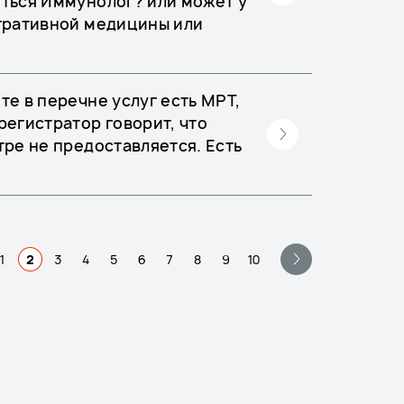
иться Иммунолог? или может у
егративной медицины или
те в перечне услуг есть МРТ,
регистратор говорит, что
тре не предоставляется. Есть
?
1
2
3
4
5
6
7
8
9
10