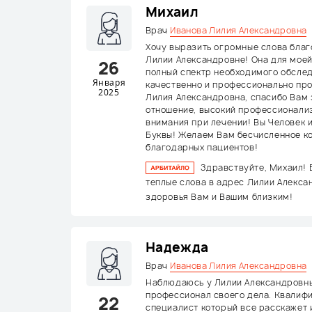
Михаил
Врач
Иванова Лилия Александровна
Хочу выразить огромные слова бла
Лилии Александровне! Она для моей
26
полный спектр необходимого обсле
Января
качественно и профессионально пр
2025
Лилия Александровна, спасибо Вам 
отношение, высокий профессионали
внимания при лечении! Вы Человек 
Буквы! Желаем Вам бесчисленное к
благодарных пациентов!
Здравствуйте, Михаил! 
теплые слова в адрес Лилии Алекс
здоровья Вам и Вашим близким!
Надежда
Врач
Иванова Лилия Александровна
Наблюдаюсь у Лилии Александровны
профессионал своего дела. Квалиф
22
специалист который все расскажет и