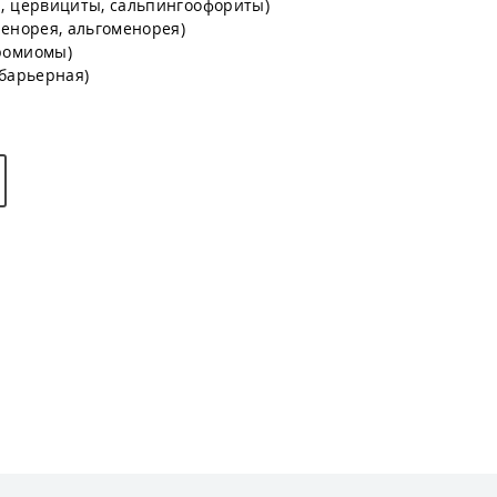
, цервициты, сальпингоофориты)
енорея, альгоменорея)
ромиомы)
барьерная)