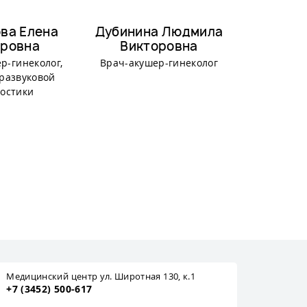
ва Елена
Дубинина Людмила
Дудич
ровна
Викторовна
Евг
р-гинеколог,
Врач-акушер-гинеколог
Врач-акуш
развуковой
Оперирую
остики
гин
Медицинский центр ул. Широтная 130, к.1
+7 (3452) 500-617