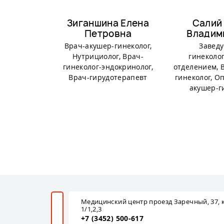
Зиганшина Елена
Салий
Петровна
Владим
Врач-акушер-гинеколог,
Завед
Нутрициолог, Врач-
гинеколо
гинеколог-эндокринолог,
отделением, 
Врач-гирудотерапевт
гинеколог, 
акушер-г
Медицинский центр проезд Заречный, 37, к
1/1,2,3
+7 (3452) 500-617