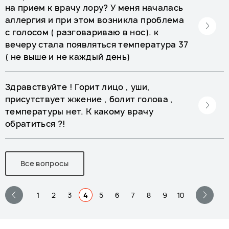
на прием к врачу лору? У меня началась
аллергия и при этом возникла проблема
с голосом ( разговариваю в нос). к
вечеру стала появляться температура 37
( не выше и не каждый день)
Здравствуйте ! Горит лицо , уши,
присутствует жжение , болит голова ,
температуры нет. К какому врачу
обратиться ?!
Все вопросы
1
2
3
4
5
6
7
8
9
10