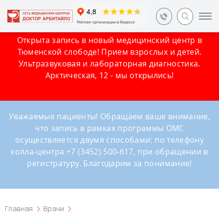
Открыта запись в новый медицинский центр в
Тюменской слободе! Прием взрослых и детей.
Ультразвуковая и лабораторная диагностика.
Арктическая, 12 - мы открылись!
Уважаемые пациенты! Обращаем ваше внимание,
что запись в рамках программы ОМС
осуществляется двумя способами: по телефону
колла-центра +7 (3452) 500-617, при обращении в
регистратуру. Благодарим за понимание!
Главная
Врачи