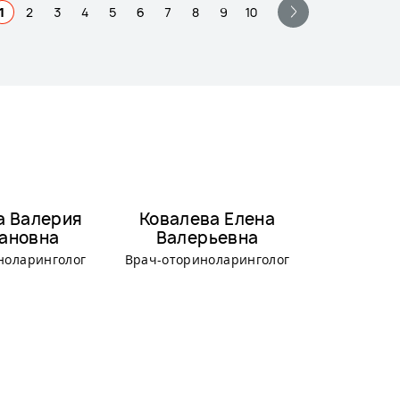
1
2
3
4
5
6
7
8
9
10
а Валерия
Ковалева Елена
Макар
ановна
Валерьевна
Сер
ноларинголог
Врач-оториноларинголог
Врач-отор