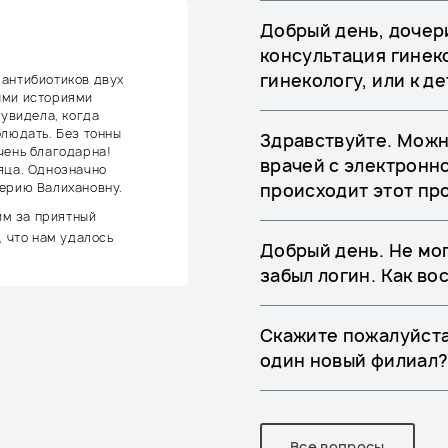
Добрый день, дочери
консультация гинек
гинекологу, или к д
 антибиотиков двух
ыми историями
 увидела, когда
блюдать. Без тонны
Здравствуйте. Можн
чень благодарна!
врачей с электронно
яца. Однозначно
ерию Валихановну.
происходит этот пр
им за приятный
, что нам удалось
Добрый день. Не мог
забыл логин. Как во
Скажите пожалуйста
один новый филиал
Все вопросы