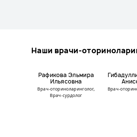
наши врачи-оторинолари
Рафикова Эльмира
Гибадулл
Ильясовна
Анис
Врач-оториноларинголог,
Врач-оторин
Врач-сурдолог