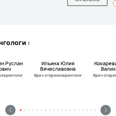
нгологи :
ин Руслан
Ильина Юлия
Кокарев
ович
Вячеславовна
Валих
оларинголог
Врач-оториноларинголог
Врач-отори