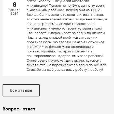
офтальмологу - Логуновой Анастасии
8
Михайловне! Попали на приём к данному врачу
Апреля
с маленьким ребёнком, подход был на 1000%.
2024
Всегда были мысли, что если клиника платная,
то отношение врачей такое, что провел приём, и
забыл о проблемах людей! Но Анастасия
Михайловна, именно тот врач, которая видно,
что "болеет" и переживает за своих пациентах!
Нашла выход с нашей нелёгкой ситуации и
проявила большую заботу! За что ей огромное
спасибо! Что больше меня порадовало и
приятно удивило, что врач позвонила и
поинтересовалась здоровьем моего ребёнка!
Очень редко можно увидеть врача, которому
действительно переживают за своих пациентов!
Спасибо ам ещё раз за вашу работу и заботу!
Все отзывы
Вопрос - ответ