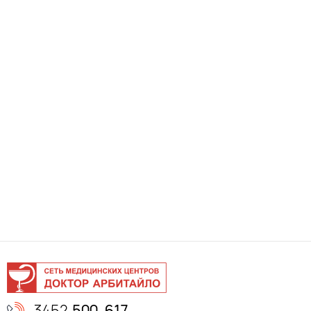
3452
500-617