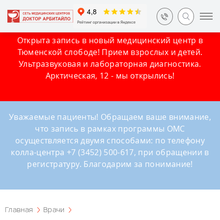
Открыта запись в новый медицинский центр в
Тюменской слободе! Прием взрослых и детей.
Ультразвуковая и лабораторная диагностика.
Арктическая, 12 - мы открылись!
Уважаемые пациенты! Обращаем ваше внимание,
что запись в рамках программы ОМС
осуществляется двумя способами: по телефону
колла-центра +7 (3452) 500-617, при обращении в
регистратуру. Благодарим за понимание!
Главная
Врачи