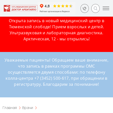
Открыта запись в новый медицинский центр в
Тюменской слободе! Прием взрослых и детей.
Ультразвуковая и лабораторная диагностика.
Арктическая, 12 - мы открылись!
Уважаемые пациенты! Обращаем ваше внимание,
что запись в рамках программы ОМС
осуществляется двумя способами: по телефону
колла-центра +7 (3452) 500-617, при обращении в
регистратуру. Благодарим за понимание!
Главная
Врачи