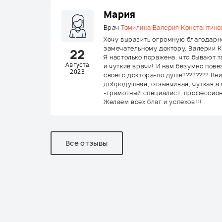
Мария
Врач
Томилина Валерия Константино
Хочу выразить огромную благодарн
замечательному доктору, Валерии К
22
Я настолько поражена, что бывают 
Августа
и чуткие врачи! И нам безумно пове
2023
своего доктора-по душе???????? Вн
добродушная, отзывчивая, чуткая,а
-грамотный специалист, профессион
Желаем всех благ и успехов!!!
Все отзывы