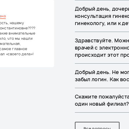
Добрый день, дочери
консультация гинек
вна
гинекологу, или к д
ость, нашему
онстантиновне????
такие внимательные
зло, что мы нашли
Здравствуйте. Можн
имательная,
врачей с электронно
 самое главное
ал «своего дела»!
происходит этот пр
Добрый день. Не мог
забыл логин. Как во
Скажите пожалуйста
один новый филиал
Все вопросы