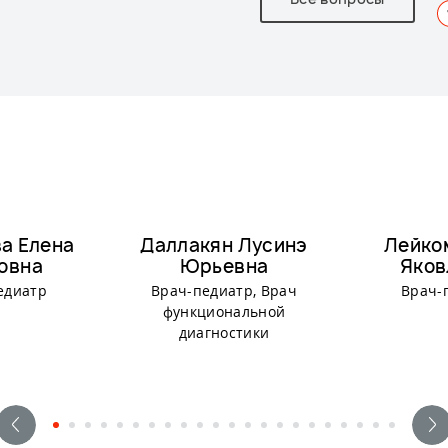
а Елена
Даллакян Лусинэ
Лейко
овна
Юрьевна
Яков
едиатр
Врач-педиатр, Врач
Врач-
функциональной
диагностики