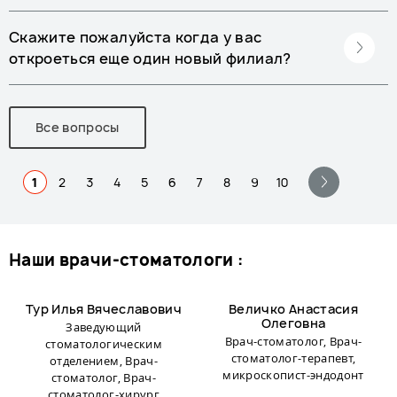
Скажите пожалуйста когда у вас
откроеться еще один новый филиал?
Все вопросы
1
2
3
4
5
6
7
8
9
10
наши врачи-стоматологи :
Тур Илья Вячеславович
Величко Анастасия
Олеговна
Заведующий
Врач-стоматолог, Врач-
стоматологическим
стоматолог-терапевт,
отделением, Врач-
микроскопист-эндодонт
стоматолог, Врач-
стоматолог-хирург