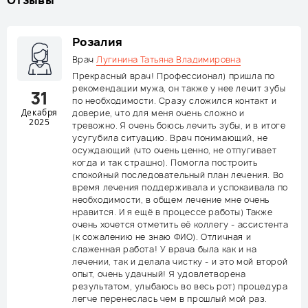
Отзывы
Розалия
Врач
Лугинина Татьяна Владимировна
Прекрасный врач! Профессионал) пришла по
рекомендации мужа, он также у нее лечит зубы
31
по необходимости. Сразу сложился контакт и
Декабря
доверие, что для меня очень сложно и
2025
тревожно. Я очень боюсь лечить зубы, и в итоге
усугубила ситуацию. Врач понимающий, не
осуждающий (что очень ценно, не отпугивает
когда и так страшно). Помогла построить
спокойный последовательный план лечения. Во
время лечения поддерживала и успокаивала по
необходимости, в общем лечение мне очень
нравится. И я ещё в процессе работы) Также
очень хочется отметить её коллегу - ассистента
(к сожалению не знаю ФИО). Отличная и
слаженная работа! У врача была как и на
лечении, так и делала чистку - и это мой второй
опыт, очень удачный! Я удовлетворена
результатом, улыбаюсь во весь рот) процедура
легче перенеслась чем в прошлый мой раз.