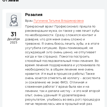
Отзывы
Розалия
Врач
Лугинина Татьяна Владимировна
Прекрасный врач! Профессионал) пришла по
рекомендации мужа, он также у нее лечит зубы
31
по необходимости. Сразу сложился контакт и
Декабря
доверие, что для меня очень сложно и
2025
тревожно. Я очень боюсь лечить зубы, и в итоге
усугубила ситуацию. Врач понимающий, не
осуждающий (что очень ценно, не отпугивает
когда и так страшно). Помогла построить
спокойный последовательный план лечения. Во
время лечения поддерживала и успокаивала по
необходимости, в общем лечение мне очень
нравится. И я ещё в процессе работы) Также
очень хочется отметить её коллегу - ассистента
(к сожалению не знаю ФИО). Отличная и
слаженная работа! У врача была как и на
лечении, так и делала чистку - и это мой второй
опыт, очень удачный! Я удовлетворена
результатом, улыбаюсь во весь рот) процедура
легче перенеслась чем в прошлый мой раз.