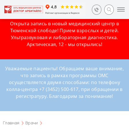
Открыта запись в новый медицинский центр в
Тюменской слободе! Прием взрослых и детей.
Ультразвуковая и лабораторная диагностика.
Арктическая, 12 - мы открылись!
Уважаемые пациенты! Обращаем ваше внимание,
что запись в рамках программы ОМС
осуществляется двумя способами: по телефону
колла-центра +7 (3452) 500-617, при обращении в
регистратуру. Благодарим за понимание!
Главная
Врачи