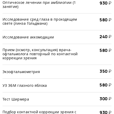
Оптическое лечении при амблиопии (1
930
₽
занятие)
Исследование сред глаза в проходящем
580
₽
свете (линза Гольдмана)
240
₽
Исследование аккомодации
Прием (осмотр, консультация) врача-
580
₽
офтальмолога повторный по контактной
коррекции зрения
350
₽
Экзофтальмометрия
580
₽
УЗ ЭБМ глазного яблока
300
₽
Тест Ширмера
Подбор контактной коррекции зрения с
930
₽