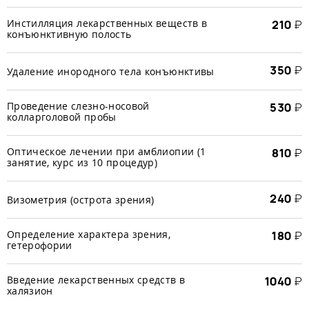
Инстилляция лекарственных веществ в
210
₽
конъюнктивную полость
350
₽
Удаление инородного тела конъюнктивы
Проведение слезно-носовой
530
₽
колларголовой пробы
Оптическое лечении при амблиопии (1
810
₽
занятие, курс из 10 процедур)
240
₽
Визометрия (острота зрения)
Определение характера зрения,
180
₽
гетерофории
Введение лекарственных средств в
1040
₽
халязион