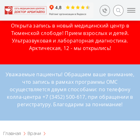
Открыта запись в новый медицинский центр в
Тюменской слободе! Прием взрослых и детей.
Ультразвуковая и лабораторная диагностика.
Арктическая, 12 - мы открылись!
Уважаемые пациенты! Обращаем ваше внимание,
что запись в рамках программы ОМС
осуществляется двумя способами: по телефону
колла-центра +7 (3452) 500-617, при обращении в
регистратуру. Благодарим за понимание!
Главная
Врачи