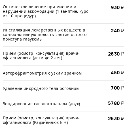
Оптическое лечение при миопии и
930
₽
нарушении аккомодации (1 занятие, курс
из 10 процедур)
Инстилляция лекарственных веществ в
240
₽
конъюнктивную полость-снятие острого
приступа глаукомы
Прием (осмотр, консультация) врача-
2630
₽
офтальмолога (дети до 2 лет)
450
₽
Авторефрактометрия с узким зрачком
700
₽
Удаление инородного тела роговицы
5780
₽
Зондирование слезного канала (двух)
Прием (осмотр, консультация) врача-
2630
₽
офтальмолога (Радзивилюк Е.Н)