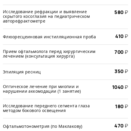
Исследование рефракции и выявление
580
₽
скрытого косоглазия на педиатрическом
авторефрактометре
410
₽
Флюоресцеиновая инстилляционная проба
Прием офтальмолога перед хирургическим
700
₽
лечением (консультация хирурга)
350
₽
Эпиляция ресниц
Оптическое лечение при миопии и
1040
₽
нарушении аккомодации (1 занятие)
Исследование переднего сегмента глаза
180
₽
методом бокового освещения
470
₽
Офтальмотонометрия (по Маклакову)