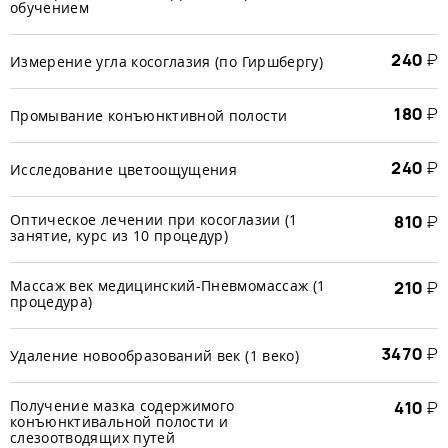
обучением
240
₽
Измерение угла косоглазия (по Гиршбергу)
180
₽
Промывание конъюнктивной полости
240
₽
Исследование цветоощущения
Оптическое лечении при косоглазии (1
810
₽
занятие, курс из 10 процедур)
Массаж век медицинский-Пневмомассаж (1
210
₽
процедура)
3470
₽
Удаление новообразований век (1 веко)
Получение мазка содержимого
410
₽
конъюнктивальной полости и
слезоотводящих путей