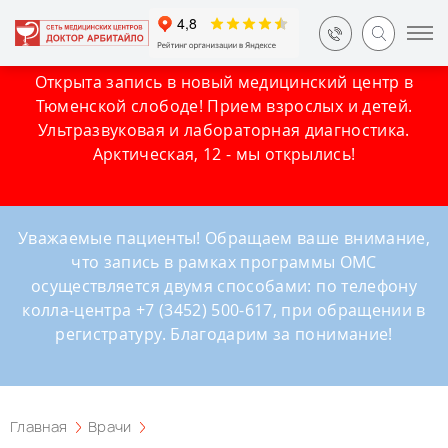
Открыта запись в новый медицинский центр в
Тюменской слободе! Прием взрослых и детей.
Ультразвуковая и лабораторная диагностика.
Арктическая, 12 - мы открылись!
Уважаемые пациенты! Обращаем ваше внимание,
что запись в рамках программы ОМС
осуществляется двумя способами: по телефону
колла-центра +7 (3452) 500-617, при обращении в
регистратуру. Благодарим за понимание!
Главная
Врачи