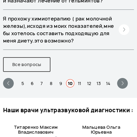
и назначают лечение от гельминтов?
Я прохожу химиотерапию ( рак молочной
железы),исходя из моих показателей,мне
бы хотелось составить подходящую для
меня диету.это возможно?
Все вопросы
5
6
7
8
9
10
11
12
13
14
наши врачи ультразвуковой диагностики :
Титаренко Максим
Мальцева Ольга
Владиславович
Юрьевна