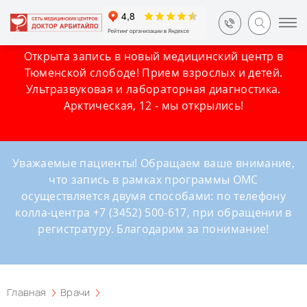
Открыта запись в новый медицинский центр в
Тюменской слободе! Прием взрослых и детей.
Ультразвуковая и лабораторная диагностика.
Арктическая, 12 - мы открылись!
Уважаемые пациенты! Обращаем ваше внимание,
что запись в рамках программы ОМС
осуществляется двумя способами: по телефону
колла-центра +7 (3452) 500-617, при обращении в
регистратуру. Благодарим за понимание!
Главная
Врачи