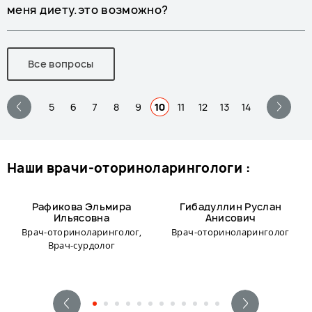
меня диету.это возможно?
Все вопросы
5
6
7
8
9
10
11
12
13
14
наши врачи-оториноларингологи :
Рафикова Эльмира
Гибадуллин Руслан
Ильясовна
Анисович
Врач-оториноларинголог,
Врач-оториноларинголог
Врач-сурдолог