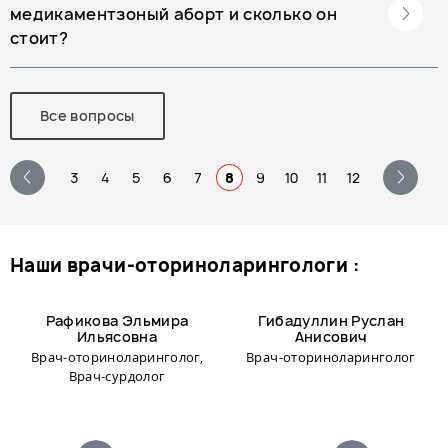
медикаментзоный аборт и сколько он
стоит?
Все вопросы
3
4
5
6
7
8
9
10
11
12
наши врачи-оториноларингологи :
Рафикова Эльмира
Гибадуллин Руслан
Ильясовна
Анисович
Врач-оториноларинголог,
Врач-оториноларинголог
Врач-сурдолог