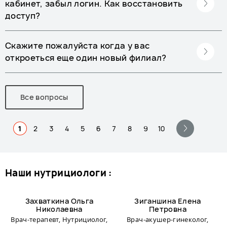
кабинет, забыл логин. Как восстановить
доступ?
Скажите пожалуйста когда у вас
откроеться еще один новый филиал?
Все вопросы
1
2
3
4
5
6
7
8
9
10
наши нутрициологи :
Захваткина Ольга
Зиганшина Елена
Николаевна
Петровна
Врач-терапевт, Нутрициолог,
Врач-акушер-гинеколог,