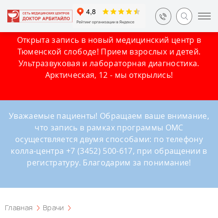
Открыта запись в новый медицинский центр в
Тюменской слободе! Прием взрослых и детей.
Ультразвуковая и лабораторная диагностика.
Арктическая, 12 - мы открылись!
Уважаемые пациенты! Обращаем ваше внимание,
что запись в рамках программы ОМС
осуществляется двумя способами: по телефону
колла-центра +7 (3452) 500-617, при обращении в
регистратуру. Благодарим за понимание!
Главная
Врачи