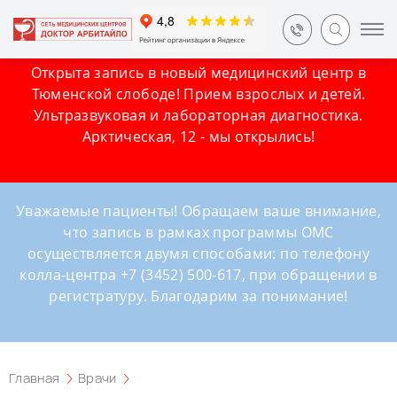
Открыта запись в новый медицинский центр в
Тюменской слободе! Прием взрослых и детей.
Ультразвуковая и лабораторная диагностика.
Арктическая, 12 - мы открылись!
Уважаемые пациенты! Обращаем ваше внимание,
что запись в рамках программы ОМС
осуществляется двумя способами: по телефону
колла-центра +7 (3452) 500-617, при обращении в
регистратуру. Благодарим за понимание!
Главная
Врачи