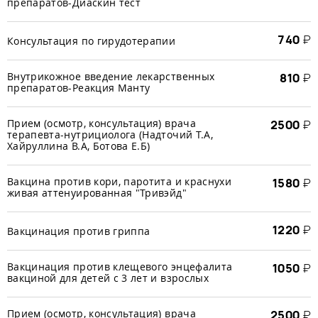
препаратов-Диаскин тест
740
₽
Консультация по гирудотерапии
Внутрикожное введение лекарственных
810
₽
препаратов-Реакция Манту
Прием (осмотр, консультация) врача
2500
₽
терапевта-нутрициолога (Надточий Т.А,
Хайруллина В.А, Ботова Е.Б)
Вакцина против кори, паротита и краснухи
1580
₽
живая аттенуированная "Тривэйд"
1220
₽
Вакцинация против гриппа
Вакцинация против клещевого энцефалита
1050
₽
вакциной для детей с 3 лет и взрослых
Прием (осмотр, консультация) врача
2500
₽