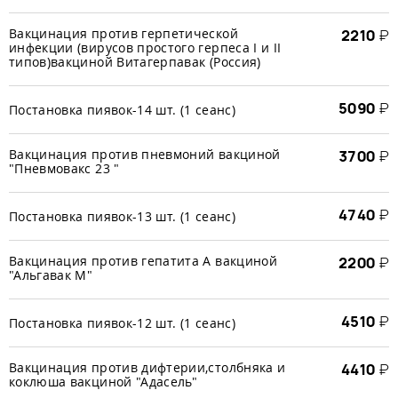
Вакцинация против герпетической
2210
₽
инфекции (вирусов простого герпеса I и II
типов)вакциной Витагерпавак (Россия)
5090
₽
Постановка пиявок-14 шт. (1 сеанс)
Вакцинация против пневмоний вакциной
3700
₽
"Пневмовакс 23 "
4740
₽
Постановка пиявок-13 шт. (1 сеанс)
Вакцинация против гепатита А вакциной
2200
₽
"Альгавак М"
4510
₽
Постановка пиявок-12 шт. (1 сеанс)
Вакцинация против дифтерии,столбняка и
4410
₽
коклюша вакциной "Адасель"