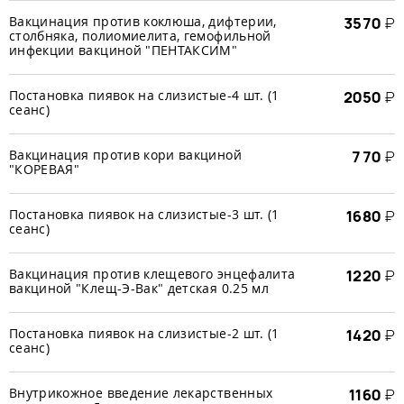
Вакцинация против коклюша, дифтерии,
3570
₽
столбняка, полиомиелита, гемофильной
инфекции вакциной "ПЕНТАКСИМ"
Постановка пиявок на слизистые-4 шт. (1
2050
₽
сеанс)
Вакцинация против кори вакциной
770
₽
"КОРЕВАЯ"
Постановка пиявок на слизистые-3 шт. (1
1680
₽
сеанс)
Вакцинация против клещевого энцефалита
1220
₽
вакциной "Клещ-Э-Вак" детская 0.25 мл
Постановка пиявок на слизистые-2 шт. (1
1420
₽
сеанс)
Внутрикожное введение лекарственных
1160
₽