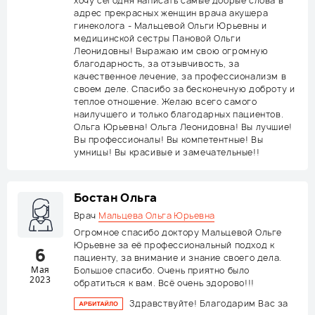
хочу сегодня написать самые добрые слова в
адрес прекрасных женщин врача акушера
гинеколога - Мальцевой Ольги Юрьевны и
медицинской сестры Пановой Ольги
Леонидовны! Выражаю им свою огромную
благодарность, за отзывчивость, за
качественное лечение, за профессионализм в
своем деле. Спасибо за бесконечную доброту и
теплое отношение. Желаю всего самого
наилучшего и только благодарных пациентов.
Ольга Юрьевна! Ольга Леонидовна! Вы лучшие!
Вы профессионалы! Вы компетентные! Вы
умницы! Вы красивые и замечательные!!
Бостан Ольга
Врач
Мальцева Ольга Юрьевна
Огромное спасибо доктору Мальцевой Ольге
Юрьевне за её профессиональный подход к
6
пациенту, за внимание и знание своего дела.
Мая
Большое спасибо. Очень приятно было
2023
обратиться к вам. Всё очень здорово!!!
Здравствуйте! Благодарим Вас за