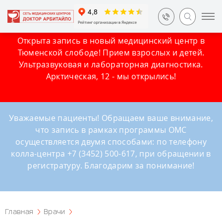
Открыта запись в новый медицинский центр в
Тюменской слободе! Прием взрослых и детей.
Ультразвуковая и лабораторная диагностика.
Арктическая, 12 - мы открылись!
Уважаемые пациенты! Обращаем ваше внимание,
что запись в рамках программы ОМС
осуществляется двумя способами: по телефону
колла-центра +7 (3452) 500-617, при обращении в
регистратуру. Благодарим за понимание!
Главная
Врачи